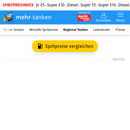
SPRITPREISINDEX
Diesel
Super E5
Super E10
Diesel
Super E5
Super E10
Diesel
powered by
Anmelden
Menü
Wissen Tanken
Aktuelle Spritpreise
Regional Tanken
Ladesäulen
Presse
Spritpreise vergleichen
ANZEIGE