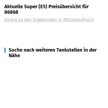
Aktuelle Super (E5) Preisübersicht für
86868
Zurück zu den Ergebnissen in
Mittelneufnach
Suche nach weiteren Tankstellen in der
Nähe
86872
Scherstetten
(
3,8
km Entfernung)
86865
Markt Wald
(
3,8
km Entfernung)
87745
Eppishausen
(
5,0
km Entfernung)
86877
Walkertshofen
(
5,3
km Entfernung)
86866
Mickhausen
(
5,5
km Entfernung)