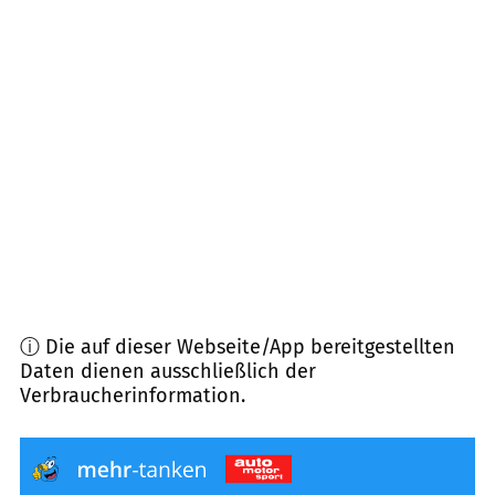
86479
Aichen
(
7,1
km Entfernung)
86833
Ettringen
(
7,8
km Entfernung)
86863
Langenneufnach
(
8,7
km Entfernung)
86874
Tussenhausen
(
8,9
km Entfernung)
86856
Hiltenfingen
(
9,2
km Entfernung)
ⓘ Die auf dieser Webseite/App bereitgestellten
Daten dienen ausschließlich der
Verbraucherinformation.