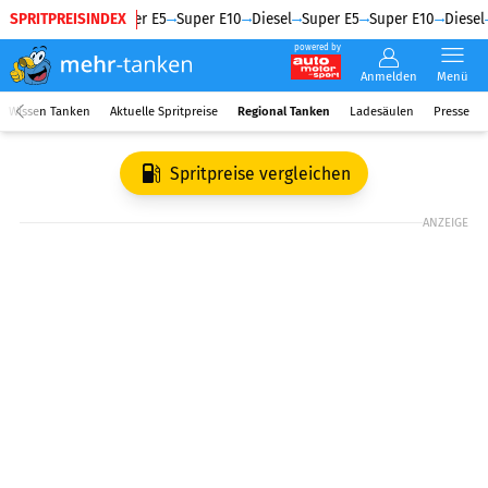
SPRITPREISINDEX
Diesel
Super E5
Super E10
Diesel
Super E5
Super E10
Diesel
powered by
Anmelden
Menü
Wissen Tanken
Aktuelle Spritpreise
Regional Tanken
Ladesäulen
Presse
Spritpreise vergleichen
ANZEIGE