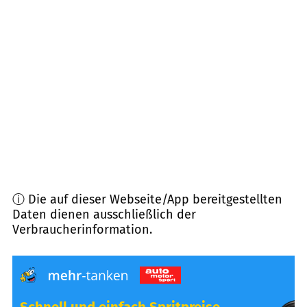
86866
Mickhausen
(
6,8
km Entfernung)
86868
Mittelneufnach
(
7,1
km Entfernung)
86513
Ursberg
(
7,4
km Entfernung)
87757
Kirchheim in Schwaben
(
8,1
km Entfernung)
ⓘ Die auf dieser Webseite/App bereitgestellten
Daten dienen ausschließlich der
Verbraucherinformation.
Schnell und einfach Spritpreise