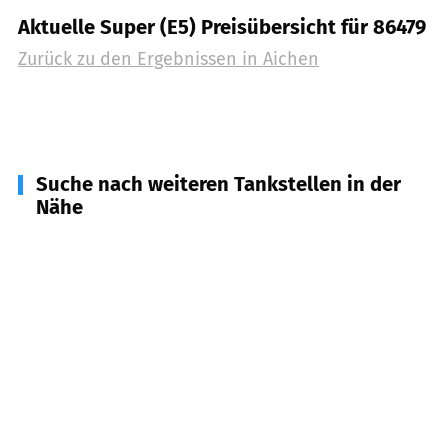
Aktuelle Super (E5) Preisübersicht für 86479
Zurück zu den Ergebnissen in
Aichen
Suche nach weiteren Tankstellen in der
Nähe
86877
Walkertshofen
(
3,5
km Entfernung)
86483
Balzhausen
(
3,7
km Entfernung)
87745
Eppishausen
(
5,6
km Entfernung)
86863
Langenneufnach
(
5,6
km Entfernung)
86473
Ziemetshausen
(
5,8
km Entfernung)
86470
Thannhausen
(
6,7
km Entfernung)