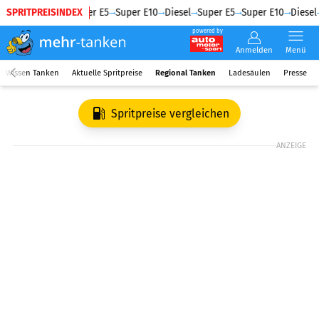
SPRITPREISINDEX
Diesel
Super E5
Super E10
Diesel
Super E5
Super E10
Diesel
powered by
Anmelden
Menü
Wissen Tanken
Aktuelle Spritpreise
Regional Tanken
Ladesäulen
Presse
Spritpreise vergleichen
ANZEIGE