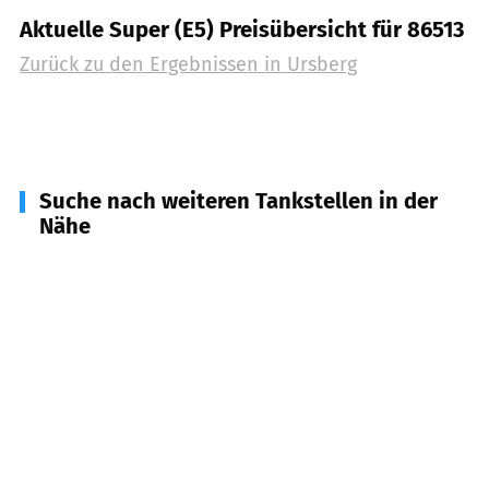
Aktuelle Super (E5) Preisübersicht für 86513
Zurück zu den Ergebnissen in
Ursberg
Suche nach weiteren Tankstellen in der
Nähe
86483
Balzhausen
(
3,7
km Entfernung)
86470
Thannhausen
(
4,3
km Entfernung)
86381
Krumbach (Schwaben)
(
4,7
km Entfernung)
86479
Aichen
(
7,4
km Entfernung)
87757
Kirchheim in Schwaben
(
7,4
km Entfernung)
86480
Aletshausen
(
7,5
km Entfernung)