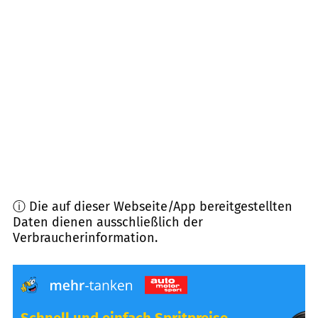
86505
Münsterhausen
(
7,5
km Entfernung)
86476
Neuburg a.d. Kammel
(
8,0
km Entfernung)
86473
Ziemetshausen
(
8,8
km Entfernung)
86489
Deisenhausen
(
8,8
km Entfernung)
ⓘ Die auf dieser Webseite/App bereitgestellten
Daten dienen ausschließlich der
Verbraucherinformation.
Schnell und einfach Spritpreise