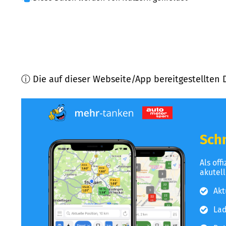
ⓘ Die auf dieser Webseite/App bereitgestellten 
Schn
Als off
akutel
Akt
Lad