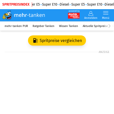
SPRITPREISINDEX
Diesel
Super E5
Super E10
Diesel
Super E5
Super E10
Diesel
powered by
Anmelden
Menü
mehr-tanken PUR
Ratgeber Tanken
Wissen Tanken
Aktuelle Spritpreise
R
Spritpreise vergleichen
ANZEIGE