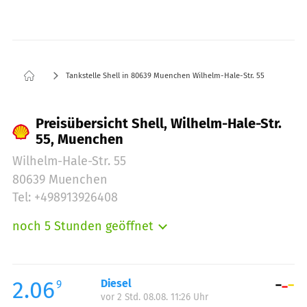
Tankstelle Shell in 80639 Muenchen Wilhelm-Hale-Str. 55
Preisübersicht Shell, Wilhelm-Hale-Str.
55, Muenchen
Wilhelm-Hale-Str. 55
80639 Muenchen
Tel: +498913926408
noch 5 Stunden geöffnet
Montag:
06:00-22:00
Dienstag:
06:00-22:00
Mittwoch:
06:00-22:00
2.06
Diesel
9
vor 2 Std. 08.08. 11:26 Uhr
Donnerstag:
06:00-22:00