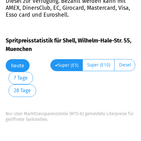
Diesel zur Verfügung. Bezahlt werden kann mit
AMEX, DinersClub, EC, Girocard, Mastercard, Visa,
Esso card und Euroshell.
Spritpreisstatistik für Shell, Wilhelm-Hale-Str. 55,
Muenchen
Super (E10)
Diesel
Super (E5)
heute
7 Tage
28 Tage
Nur über Markttransparenzstelle (MTS-K) gemeldete Literpreise für
geöffnete Tankstellen.