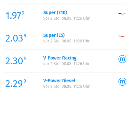
Freitag:
06:00-22:00
1.97
Super (E10)
Samstag:
06:00-22:00
9
vor 2 Std. 08.08. 11:26 Uhr
Sonntag:
07:00-22:00
Feiertag:
07:00-22:00
2.03
Super (E5)
9
vor 2 Std. 08.08. 11:26 Uhr
2.30
V-Power Racing
9
vor 2 Std. 08.08. 11:26 Uhr
2.29
V-Power Diesel
9
vor 2 Std. 08.08. 11:26 Uhr