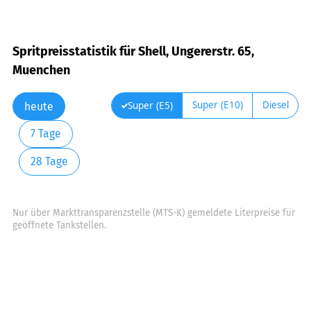
Spritpreisstatistik für Shell, Ungererstr. 65,
Muenchen
Super (E10)
Diesel
Super (E5)
heute
7 Tage
28 Tage
Nur über Markttransparenzstelle (MTS-K) gemeldete Literpreise für
geöffnete Tankstellen.