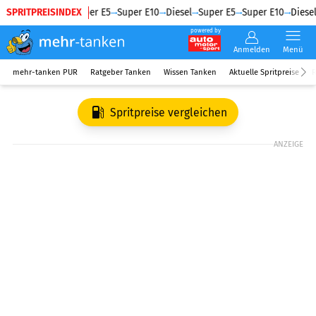
SPRITPREISINDEX
Diesel
Super E5
Super E10
Diesel
Super E5
Super E10
Diesel
powered by
Anmelden
Menü
mehr-tanken PUR
Ratgeber Tanken
Wissen Tanken
Aktuelle Spritpreise
R
Spritpreise vergleichen
ANZEIGE