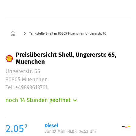
Tankstelle Shell in 80805 Muenchen Ungererstr. 65
Preisübersicht Shell, Ungererstr. 65,
Muenchen
Ungererstr. 65
80805 Muenchen
Tel: +49893613761
noch 14 Stunden geöffnet
Montag:
06:00-22:00
Dienstag:
06:00-22:00
Mittwoch:
06:00-22:00
2.05
Diesel
9
vor 32 Min. 08.08. 04:53 Uhr
Donnerstag:
06:00-22:00