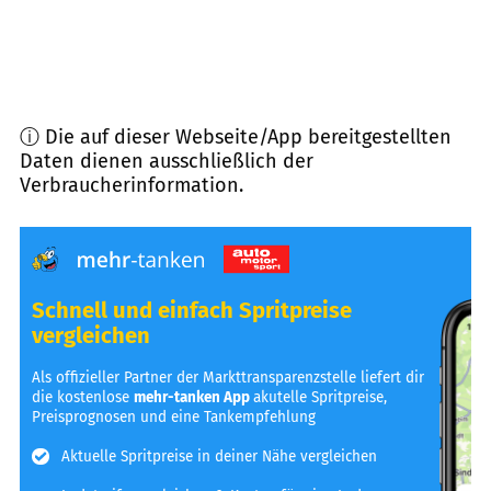
ⓘ Die auf dieser Webseite/App bereitgestellten
Daten dienen ausschließlich der
Verbraucherinformation.
Schnell und einfach Spritpreise
vergleichen
Als offizieller Partner der Markttransparenzstelle liefert dir
die kostenlose
mehr-tanken App
akutelle Spritpreise,
Preisprognosen und eine Tankempfehlung
Aktuelle Spritpreise in deiner Nähe vergleichen