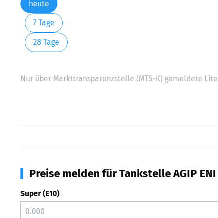
heute
7 Tage
28 Tage
Nur über Markttransparenzstelle (MTS-K) gemeldete Liter
Preise melden für Tankstelle AGIP EN
Super (E10)