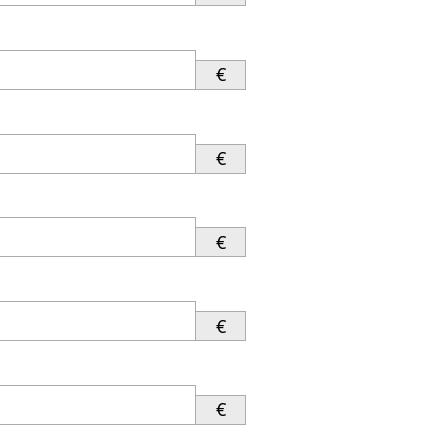
€
€
€
€
€