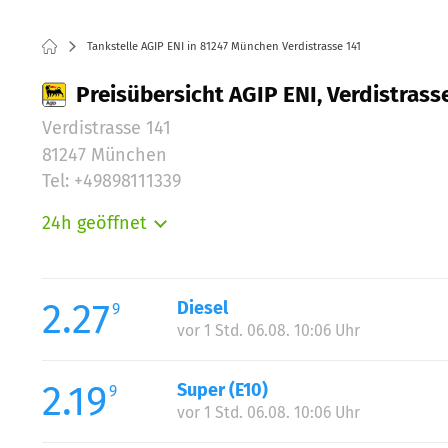
Tankstelle AGIP ENI in 81247 München Verdistrasse 141
Preisübersicht AGIP ENI, Verdistrass
Verdistrasse 141
81247 München
Tel: +49898111339
24h geöffnet
Montag:
Dienstag:
Mittwoch:
2.27
Diesel
9
Donnerstag:
vor 1 Std. 06.08. 10:06 Uhr
Freitag:
Samstag:
2.19
Super (E10)
9
Sonntag:
vor 1 Std. 06.08. 10:06 Uhr
Feiertag: