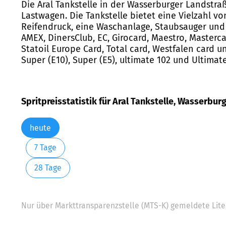
Die Aral Tankstelle in der Wasserburger Landstra
Lastwagen. Die Tankstelle bietet eine Vielzahl v
Reifendruck, eine Waschanlage, Staubsauger und 
AMEX, DinersClub, EC, Girocard, Maestro, Mastercar
Statoil Europe Card, Total card, Westfalen card u
Super (E10), Super (E5), ultimate 102 und Ultimate
Spritpreisstatistik für Aral Tankstelle, Wasserbur
heute
7 Tage
28 Tage
Nur über Markttransparenzstelle (MTS-K) gemeldete Liter