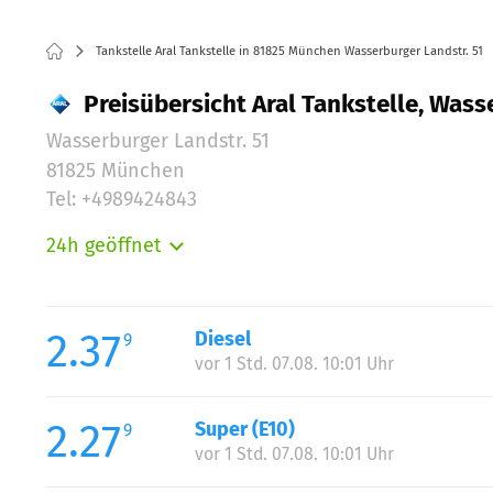
Tankstelle Aral Tankstelle in 81825 München Wasserburger Landstr. 51
Preisübersicht Aral Tankstelle, Was
Wasserburger Landstr. 51
81825 München
Tel: +4989424843
24h geöffnet
Montag:
Dienstag:
Mittwoch:
2.37
Diesel
9
Donnerstag:
vor 1 Std. 07.08. 10:01 Uhr
Freitag:
Samstag:
2.27
Super (E10)
9
Sonntag:
vor 1 Std. 07.08. 10:01 Uhr