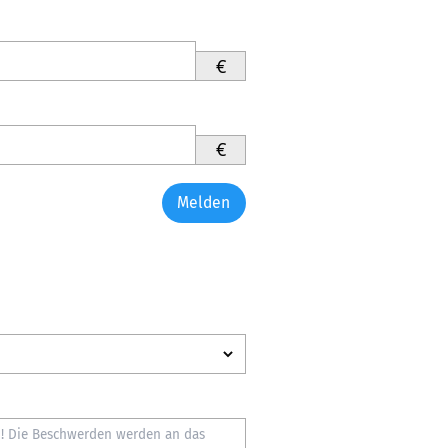
€
€
Melden