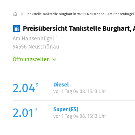
Tankstelle Tankstelle Burghart in 94556 Neuschönau Am Hansenhügel 
Preisübersicht Tankstelle Burghart
Am Hansenhügel 1
94556 Neuschönau
Öffnungszeiten
Montag:
Dienstag:
Mittwoch:
2.04
Diesel
9
Donnerstag:
vor 1 Tag 04.08. 15:13 Uhr
Freitag:
Samstag:
2.01
Super (E5)
9
Sonntag:
vor 1 Tag 04.08. 15:13 Uhr