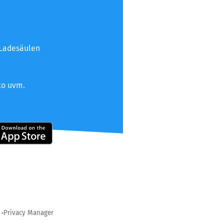
 Ladesäulen
to uvm.
Privacy Manager