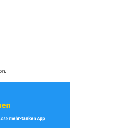
on.
hen
nlose
mehr-tanken App