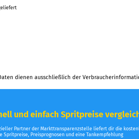
eliefert
Daten dienen ausschließlich der Verbraucherinformati
ell und einfach Spritpreise vergleic
izieller Partner der Markttransparenzstelle liefert dir die koste
le Spritpreise, Preisprognosen und eine Tankempfehlung