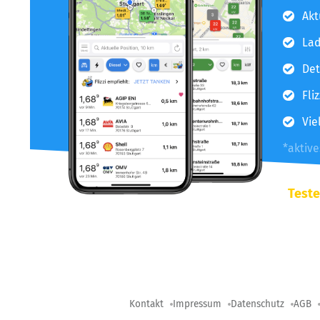
Akt
Lad
Det
Fli
Vie
*aktiv
Teste
Kontakt
Impressum
Datenschutz
AGB