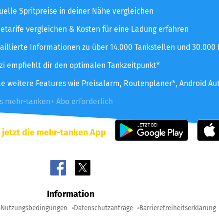
uelle Spritpreise in deiner Nähe vergleichen
etarife vergleichen & Kosten für eine Ladung erfahren
aillierte Informationen zu über 14.000 Tankstellen und 30.000
zzi empfiehlt dir den optimalen Tankzeitpunkt*
le weitere Features wie Preisalarm, Routenplaner*, Android Au
es mehr-tanken+ Abo erforderlich
 jetzt die mehr-tanken App
Information
Nutzungsbedingungen
Datenschutzanfrage
Barrierefreiheitserklärung