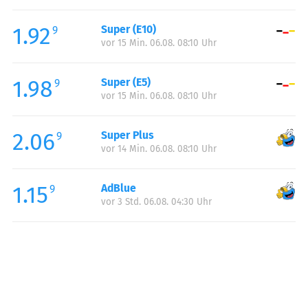
Freitag:
00:00-23:59
1.92
Super (E10)
Samstag:
00:00-23:59
9
vor 15 Min. 06.08. 08:10 Uhr
Sonntag:
00:00-23:59
1.98
Super (E5)
9
vor 15 Min. 06.08. 08:10 Uhr
2.06
Super Plus
9
vor 14 Min. 06.08. 08:10 Uhr
1.15
AdBlue
9
vor 3 Std. 06.08. 04:30 Uhr