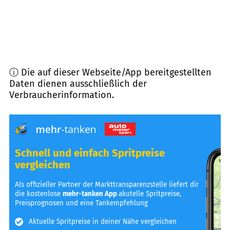
ⓘ Die auf dieser Webseite/App bereitgestellten
Daten dienen ausschließlich der
Verbraucherinformation.
Schnell und einfach Spritpreise
vergleichen
Als offizieller Partner der Markttransparenzstelle liefert dir
die kostenlose
mehr-tanken App
akutelle Spritpreise,
Preisprognosen und eine Tankempfehlung
Aktuelle Spritpreise in deiner Nähe vergleichen