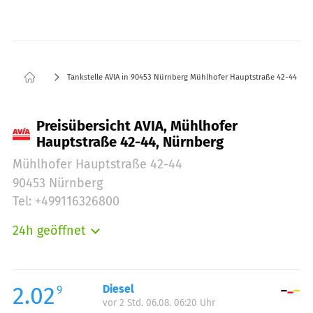
Tankstelle AVIA in 90453 Nürnberg Mühlhofer Hauptstraße 42-44
Preisübersicht AVIA, Mühlhofer
Hauptstraße 42-44, Nürnberg
Mühlhofer Hauptstraße 42-44
90453 Nürnberg
Tel: +499116326800
24h geöffnet
Montag:
00:00-23:59
Dienstag:
00:00-23:59
Mittwoch:
00:00-23:59
2.02
Diesel
9
vor 2 Std. 06.08. 06:20 Uhr
Donnerstag:
00:00-23:59