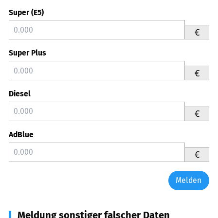
Super (E5)
€
Super Plus
€
Diesel
€
AdBlue
€
Melden
Meldung sonstiger falscher Daten