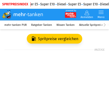
SPRITPREISINDEX
Diesel
Super E5
Super E10
Diesel
Super E5
Super E10
Diesel
powered by
Anmelden
Menü
mehr-tanken PUR
Ratgeber Tanken
Wissen Tanken
Aktuelle Spritpreise
R
Spritpreise vergleichen
ANZEIGE