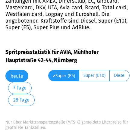
Zahlungen mit AMEX, DinersClub, EC, Girocard,
Mastercard, DKV, UTA, Avia card, Rcard, Total card,
Westfalen card, Logpay und Euroshell. Die
angebotenen Kraftstoffe sind Diesel, Super (E10),
Super (E5), Super Plus und AdBlue.
Spritpreisstatistik für AVIA, Mühlhofer
Hauptstraße 42-44, Nürnberg
Super (E10)
Diesel
Super (E5)
heute
7 Tage
28 Tage
Nur über Markttransparenzstelle (MTS-K) gemeldete Literpreise für
geöffnete Tankstellen.