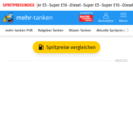
SPRITPREISINDEX
Diesel
Super E5
Super E10
Diesel
Super E5
Super E10
Diesel
powered by
Anmelden
Menü
mehr-tanken PUR
Ratgeber Tanken
Wissen Tanken
Aktuelle Spritpreise
R
Spritpreise vergleichen
ANZEIGE