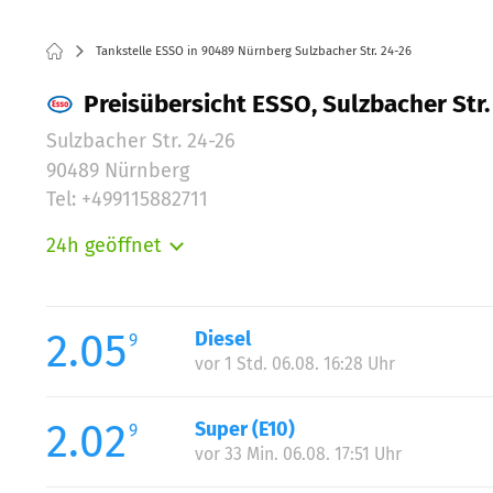
Tankstelle ESSO in 90489 Nürnberg Sulzbacher Str. 24-26
Preisübersicht ESSO, Sulzbacher Str.
Sulzbacher Str. 24-26
90489 Nürnberg
Tel: +499115882711
24h geöffnet
Montag:
Dienstag:
Mittwoch:
2.05
Diesel
9
Donnerstag:
vor 1 Std. 06.08. 16:28 Uhr
Freitag:
Samstag:
2.02
Super (E10)
9
Sonntag:
vor 33 Min. 06.08. 17:51 Uhr