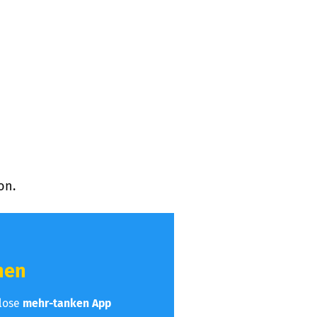
on.
hen
nlose
mehr-tanken App