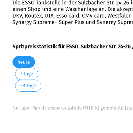
Die ESSO Tankstelle in der Sulzbacher Str. 24-26 
einen Shop und eine Waschanlage an. Die akzepti
DKV, Routex, UTA, Esso card, OMV card, Westfalen 
Synergy Supreme+ Super Plus und Synergy Supre
Spritpreisstatistik für ESSO, Sulzbacher Str. 24-26
heute
7 Tage
28 Tage
Nur über Markttransparenzstelle (MTS-K) gemeldete Liter