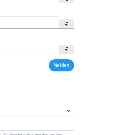
€
€
Melden