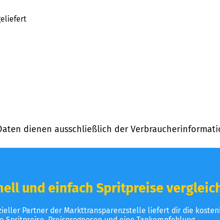
eliefert
Daten dienen ausschließlich der Verbraucherinformati
ell und einfach Spritpreise vergleic
izieller Partner der Markttransparenzstelle liefert dir die koste
le Spritpreise, Preisprognosen und eine Tankempfehlung