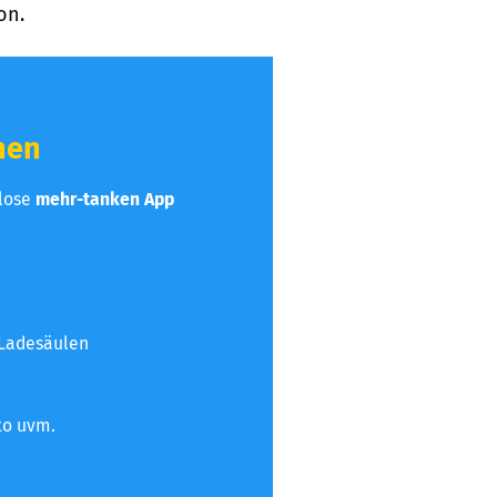
on.
hen
nlose
mehr-tanken App
 Ladesäulen
to uvm.