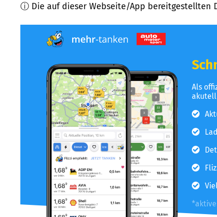
ⓘ Die auf dieser Webseite/App bereitgestellten 
Schn
Als off
akutel
Akt
Lad
Det
Fli
Vie
*aktiv