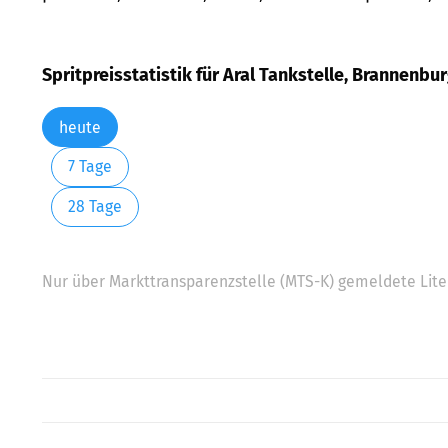
Spritpreisstatistik für Aral Tankstelle, Brannenbu
heute
7 Tage
28 Tage
Nur über Markttransparenzstelle (MTS-K) gemeldete Liter