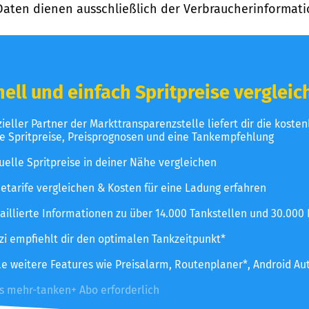
Daten dienen ausschließlich der Verbraucherinformati
ell und einfach Spritpreise vergleic
izieller Partner der Markttransparenzstelle liefert dir die koste
le Spritpreise, Preisprognosen und eine Tankempfehlung
uelle Spritpreise in deiner Nähe vergleichen
etarife vergleichen & Kosten für eine Ladung erfahren
aillierte Informationen zu über 14.000 Tankstellen und 30.000
zzi empfiehlt dir den optimalen Tankzeitpunkt*
le weitere Features wie Preisalarm, Routenplaner*, Android Au
es mehr-tanken+ Abo erforderlich