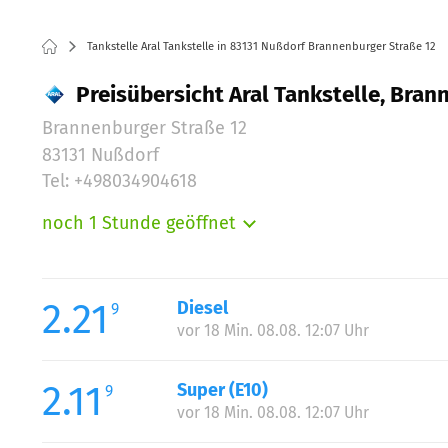
Tankstelle Aral Tankstelle in 83131 Nußdorf Brannenburger Straße 12
Preisübersicht Aral Tankstelle, Bra
Brannenburger Straße 12
83131 Nußdorf
Tel: +498034904618
noch 1 Stunde geöffnet
Montag:
Dienstag:
Mittwoch:
2.21
Diesel
9
Donnerstag:
vor 18 Min. 08.08. 12:07 Uhr
Freitag:
Samstag:
2.11
Super (E10)
9
Sonntag:
vor 18 Min. 08.08. 12:07 Uhr