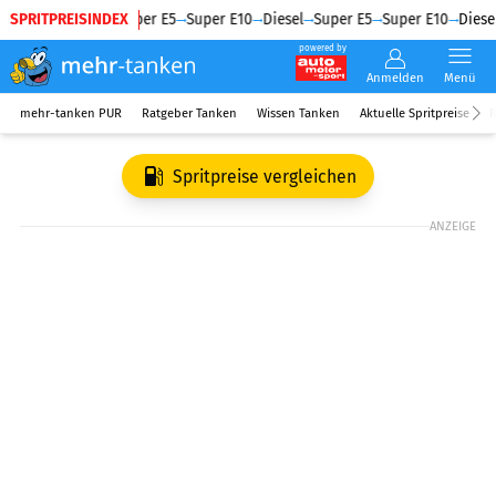
SPRITPREISINDEX
Diesel
Super E5
Super E10
Diesel
Super E5
Super E10
Diesel
powered by
Anmelden
Menü
mehr-tanken PUR
Ratgeber Tanken
Wissen Tanken
Aktuelle Spritpreise
R
Spritpreise vergleichen
ANZEIGE