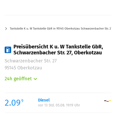
Tankstelle K u. W Tankstelle GbR in 95145 Oberkotzau Schwarzenbacher Str. 27
Preisübersicht K u. W Tankstelle GbR,
Schwarzenbacher Str. 27, Oberkotzau
Schwarzenbacher Str. 27
95145 Oberkotzau
24h geöffnet
Montag:
00:00-23:59
Dienstag:
00:00-23:59
Mittwoch:
00:00-23:59
2.09
Diesel
9
vor 13 Std. 05.08. 19:19 Uhr
Donnerstag:
00:00-23:59
Freitag:
00:00-23:59