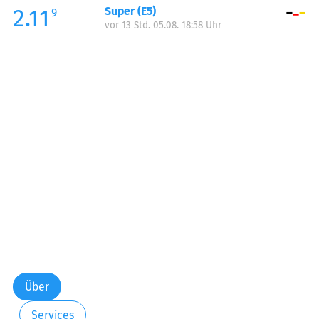
2.11
Super (E5)
Samstag:
00:00-23:59
9
vor 13 Std. 05.08. 18:58 Uhr
Sonntag:
00:00-23:59
Feiertag:
00:00-23:59
Über
Services