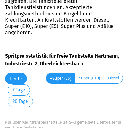
zugreifen. Die Tankstelle bietet
Tankdienstleistungen an. Akzeptierte
Zahlungsmethoden sind Bargeld und
Kreditkarten. An Kraftstoffen werden Diesel,
Super (E10), Super (E5), Super Plus und AdBlue
angeboten.
Spritpreisstatistik für Freie Tankstelle Hartmann,
Industriestr. 2, Oberleichtersbach
Super (E10)
Diesel
Super (E5)
heute
7 Tage
28 Tage
Nur über Markttransparenzstelle (MTS-K) gemeldete Literpreise für
geöffnete Tankstellen.