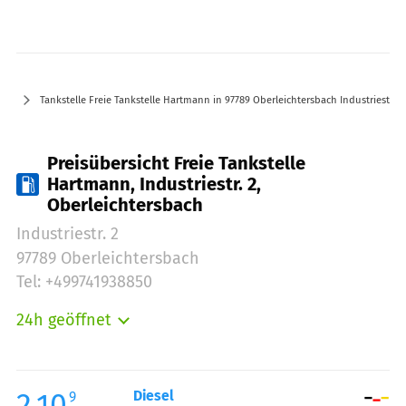
Tankstelle Freie Tankstelle Hartmann in 97789 Oberleichtersbach Industriestr. 2
Preisübersicht Freie Tankstelle
Hartmann, Industriestr. 2,
Oberleichtersbach
Industriestr. 2
97789 Oberleichtersbach
Tel: +499741938850
24h geöffnet
Montag:
00:00-24:00
Dienstag:
00:00-24:00
Mittwoch:
00:00-24:00
2.10
Diesel
9