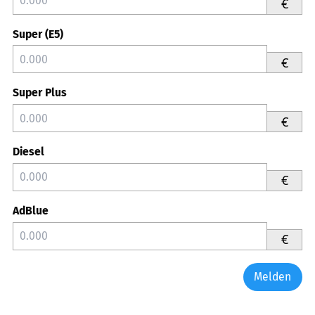
€
Super (E5)
€
Super Plus
€
Diesel
€
AdBlue
€
Melden