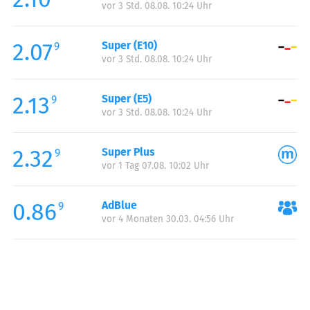
vor 3 Std. 08.08. 10:24 Uhr
Donnerstag:
00:00-24:00
Freitag:
00:00-24:00
2.07
Super (E10)
Samstag:
00:00-24:00
9
vor 3 Std. 08.08. 10:24 Uhr
Sonntag:
00:00-24:00
2.13
Super (E5)
9
vor 3 Std. 08.08. 10:24 Uhr
2.32
Super Plus
9
vor 1 Tag 07.08. 10:02 Uhr
0.86
AdBlue
9
vor 4 Monaten 30.03. 04:56 Uhr