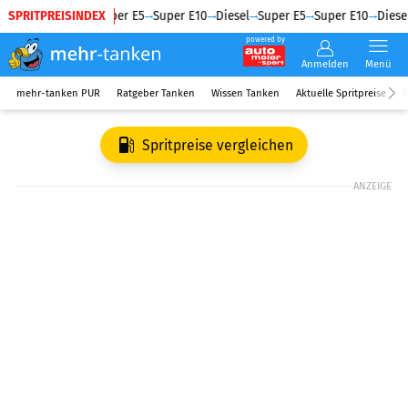
SPRITPREISINDEX
Diesel
Super E5
Super E10
Diesel
Super E5
Super E10
Diesel
powered by
Anmelden
Menü
mehr-tanken PUR
Ratgeber Tanken
Wissen Tanken
Aktuelle Spritpreise
R
Spritpreise vergleichen
ANZEIGE