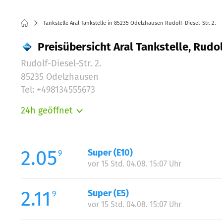
Tankstelle Aral Tankstelle in 85235 Odelzhausen Rudolf-Diesel-Str. 2.
Preisübersicht Aral Tankstelle, Rudol
Rudolf-Diesel-Str. 2.
85235 Odelzhausen
Tel: +498134555673
24h geöffnet
Montag:
Dienstag:
Mittwoch:
2.05
Super (E10)
9
Donnerstag:
vor 15 Std. 04.08. 15:07 Uhr
Freitag:
Samstag:
2.11
Super (E5)
9
Sonntag:
vor 15 Std. 04.08. 15:07 Uhr