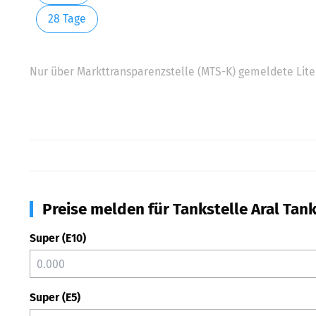
28 Tage
Nur über Markttransparenzstelle (MTS-K) gemeldete Liter
Preise melden für Tankstelle Aral Tan
Super (E10)
Super (E5)