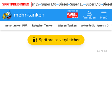
SPRITPREISINDEX
Diesel
Super E5
Super E10
Diesel
Super E5
Super E10
Diesel
powered by
Anmelden
Menü
mehr-tanken PUR
Ratgeber Tanken
Wissen Tanken
Aktuelle Spritpreise
R
Spritpreise vergleichen
ANZEIGE