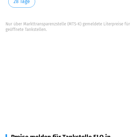
28 Tage
Nur über Markttransparenzstelle (MTS-K) gemeldete Literpreise für
geöffnete Tankstellen.
Preise melden für Tankstelle ELO in