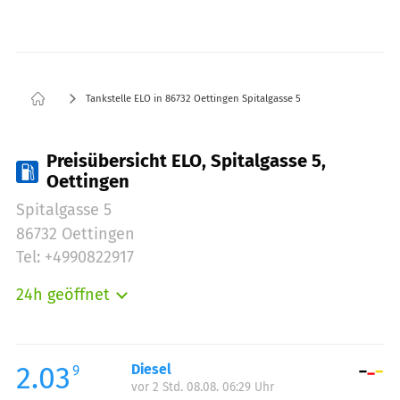
Tankstelle ELO in 86732 Oettingen Spitalgasse 5
Preisübersicht ELO, Spitalgasse 5,
Oettingen
Spitalgasse 5
86732 Oettingen
Tel: +4990822917
24h geöffnet
Montag:
00:00-23:59
Dienstag:
00:00-23:59
Mittwoch:
00:00-23:59
2.03
Diesel
9
vor 2 Std. 08.08. 06:29 Uhr
Donnerstag:
00:00-23:59