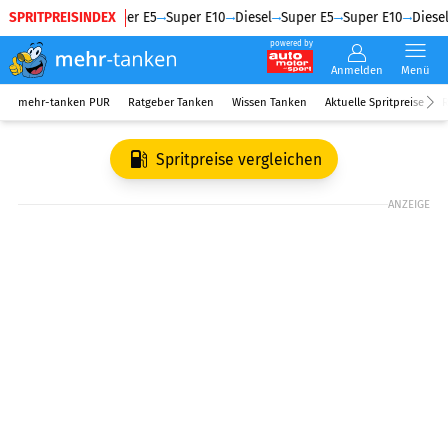
SPRITPREISINDEX
Diesel
Super E5
Super E10
Diesel
Super E5
Super E10
Diesel
powered by
Anmelden
Menü
mehr-tanken PUR
Ratgeber Tanken
Wissen Tanken
Aktuelle Spritpreise
R
Spritpreise vergleichen
ANZEIGE