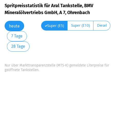
Spritpreisstatistik für Aral Tankstelle, BMV
Mineralölvertriebs GmbH, A 7, Ohrenbach
Super (E10)
Diesel
Super (E5)
heute
7 Tage
28 Tage
Nur über Markttransparenzstelle (MTS-K) gemeldete Literpreise für
geöffnete Tankstellen.