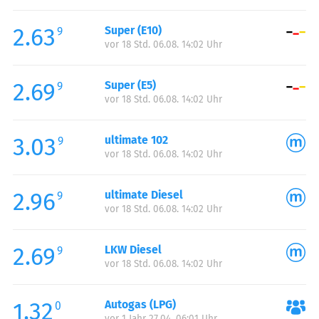
Freitag:
00:00-24:00
2.63
Super (E10)
Samstag:
00:00-24:00
9
vor 18 Std. 06.08. 14:02 Uhr
Sonntag:
00:00-24:00
2.69
Super (E5)
9
vor 18 Std. 06.08. 14:02 Uhr
3.03
ultimate 102
9
vor 18 Std. 06.08. 14:02 Uhr
2.96
ultimate Diesel
9
vor 18 Std. 06.08. 14:02 Uhr
2.69
LKW Diesel
9
vor 18 Std. 06.08. 14:02 Uhr
1.32
Autogas (LPG)
0
vor 1 Jahr 27.04. 06:01 Uhr