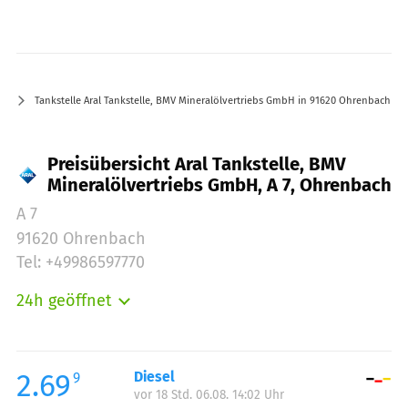
Tankstelle Aral Tankstelle, BMV Mineralölvertriebs GmbH in 91620 Ohrenbach A 7
Preisübersicht Aral Tankstelle, BMV
Mineralölvertriebs GmbH, A 7, Ohrenbach
A 7
91620 Ohrenbach
Tel: +49986597770
24h geöffnet
Montag:
00:00-24:00
Dienstag:
00:00-24:00
Mittwoch:
00:00-24:00
2.69
Diesel
9
vor 18 Std. 06.08. 14:02 Uhr
Donnerstag:
00:00-24:00