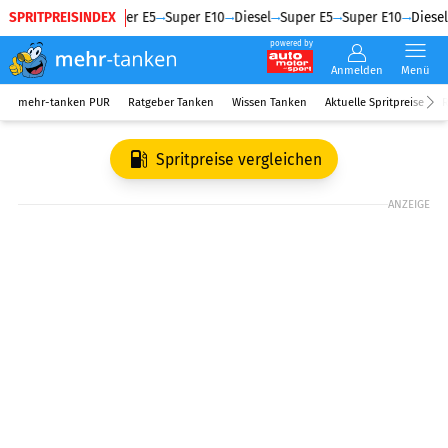
SPRITPREISINDEX
Diesel
Super E5
Super E10
Diesel
Super E5
Super E10
Diesel
powered by
Anmelden
Menü
mehr-tanken PUR
Ratgeber Tanken
Wissen Tanken
Aktuelle Spritpreise
R
Spritpreise vergleichen
ANZEIGE