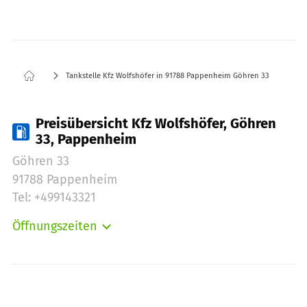
Tankstelle Kfz Wolfshöfer in 91788 Pappenheim Göhren 33
Preisübersicht Kfz Wolfshöfer, Göhren
33, Pappenheim
Göhren 33
91788 Pappenheim
Tel: +499143321
Öffnungszeiten
Montag:
08:00-20:00
Dienstag:
08:00-20:00
Mittwoch:
08:00-20:00
Donnerstag:
08:00-20:00