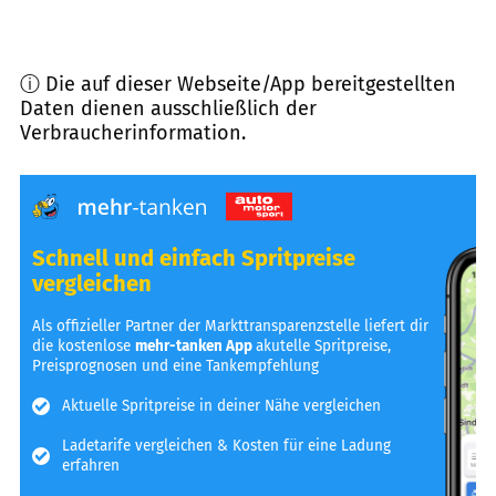
ⓘ Die auf dieser Webseite/App bereitgestellten
Daten dienen ausschließlich der
Verbraucherinformation.
Schnell und einfach Spritpreise
vergleichen
Als offizieller Partner der Markttransparenzstelle liefert dir
die kostenlose
mehr-tanken App
akutelle Spritpreise,
Preisprognosen und eine Tankempfehlung
Aktuelle Spritpreise in deiner Nähe vergleichen
Ladetarife vergleichen & Kosten für eine Ladung
erfahren