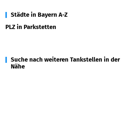
Städte in Bayern A-Z
PLZ in Parkstetten
94365
Parkstetten
Suche nach weiteren Tankstellen in der
Nähe
94377
Steinach
(
3,7
km Entfernung)
94315
Straubing
(
4,9
km Entfernung)
94360
Mitterfels
(
7,1
km Entfernung)
94356
Kirchroth
(
7,6
km Entfernung)
94347
Ascha
(
7,8
km Entfernung)
94327
Bogen
(
8,3
km Entfernung)