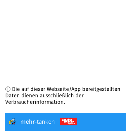
94348
Atting
(
8,5
km Entfernung)
94330
Aiterhofen
(
8,9
km Entfernung)
94350
Falkenfels
(
9,3
km Entfernung)
94345
Aholfing
(
9,5
km Entfernung)
ⓘ Die auf dieser Webseite/App bereitgestellten
Daten dienen ausschließlich der
Verbraucherinformation.