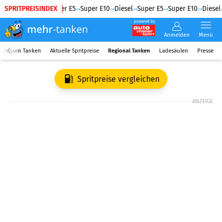
SPRITPREISINDEX
Diesel
Super E5
Super E10
Diesel
Super E5
Super E10
Diesel
powered by
Anmelden
Menü
Wissen Tanken
Aktuelle Spritpreise
Regional Tanken
Ladesäulen
Presse
Spritpreise vergleichen
ANZEIGE