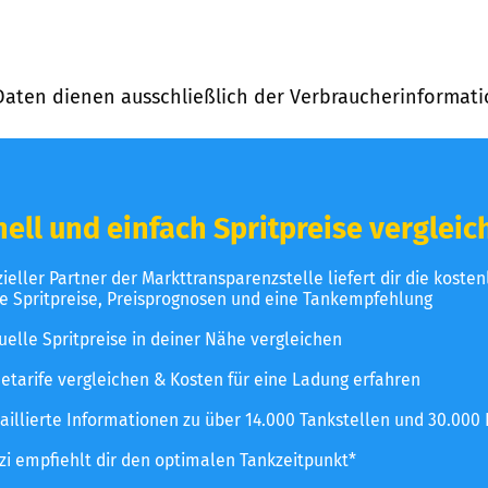
Daten dienen ausschließlich der Verbraucherinformati
ell und einfach Spritpreise vergleic
izieller Partner der Markttransparenzstelle liefert dir die koste
le Spritpreise, Preisprognosen und eine Tankempfehlung
uelle Spritpreise in deiner Nähe vergleichen
etarife vergleichen & Kosten für eine Ladung erfahren
aillierte Informationen zu über 14.000 Tankstellen und 30.000
zzi empfiehlt dir den optimalen Tankzeitpunkt*