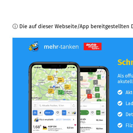
ⓘ Die auf dieser Webseite/App bereitgestellten 
Schn
Als off
akutel
Akt
Lad
Det
Fli