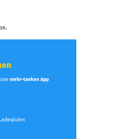
on.
hen
nlose
mehr-tanken App
 Ladesäulen