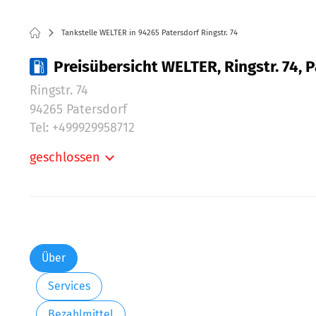
Tankstelle WELTER in 94265 Patersdorf Ringstr. 74
Preisübersicht WELTER, Ringstr. 74, 
Ringstr. 74
94265 Patersdorf
Tel: +499929958712
geschlossen
Montag:
Dienstag:
Mittwoch:
Donnerstag:
Freitag:
Über
Samstag:
Services
Sonntag:
Bezahlmittel