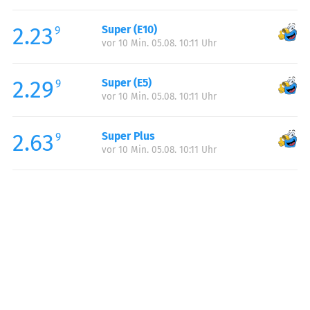
Freitag:
06:00-20:00
2.23
Super (E10)
Samstag:
07:00-20:00
9
vor 10 Min. 05.08. 10:11 Uhr
Sonntag:
08:00-20:00
Feiertag:
08:00-20:00
2.29
Super (E5)
9
vor 10 Min. 05.08. 10:11 Uhr
2.63
Super Plus
9
vor 10 Min. 05.08. 10:11 Uhr