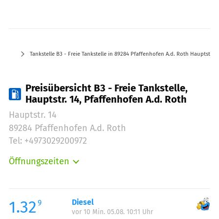
Tankstelle B3 - Freie Tankstelle in 89284 Pfaffenhofen A.d. Roth Hauptstr. 1
Preisübersicht B3 - Freie Tankstelle,
Hauptstr. 14, Pfaffenhofen A.d. Roth
Hauptstr. 14
89284 Pfaffenhofen A.d. Roth
Tel: +4973029200972
Öffnungszeiten
Montag:
06:00-20:00
Dienstag:
06:00-20:00
Mittwoch:
06:00-20:00
1.32
Diesel
9
vor 10 Min. 05.08. 10:11 Uhr
Donnerstag:
06:00-20:00