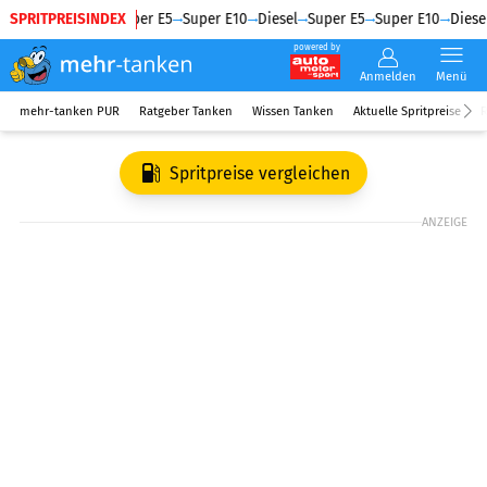
SPRITPREISINDEX
Diesel
Super E5
Super E10
Diesel
Super E5
Super E10
Diesel
powered by
Anmelden
Menü
mehr-tanken PUR
Ratgeber Tanken
Wissen Tanken
Aktuelle Spritpreise
R
Spritpreise vergleichen
ANZEIGE