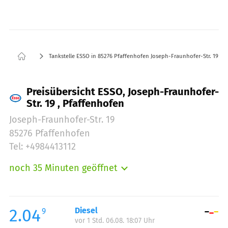
Tankstelle ESSO in 85276 Pfaffenhofen Joseph-Fraunhofer-Str. 19
Preisübersicht ESSO, Joseph-Fraunhofer-
Str. 19 , Pfaffenhofen
Joseph-Fraunhofer-Str. 19
85276 Pfaffenhofen
Tel: +4984413112
noch 35 Minuten geöffnet
Montag:
05:00-22:00
Dienstag:
05:00-22:00
Mittwoch:
05:00-22:00
2.04
Diesel
9
vor 1 Std. 06.08. 18:07 Uhr
Donnerstag:
05:00-22:00