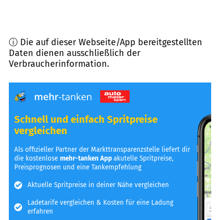
ⓘ Die auf dieser Webseite/App bereitgestellten
Daten dienen ausschließlich der
Verbraucherinformation.
Schnell und einfach Spritpreise
vergleichen
Als offizieller Partner der Markttransparenzstelle liefert dir
die kostenlose
mehr-tanken App
akutelle Spritpreise,
Preisprognosen und eine Tankempfehlung
Aktuelle Spritpreise in deiner Nähe vergleichen
Ladetarife vergleichen & Kosten für eine Ladung
erfahren