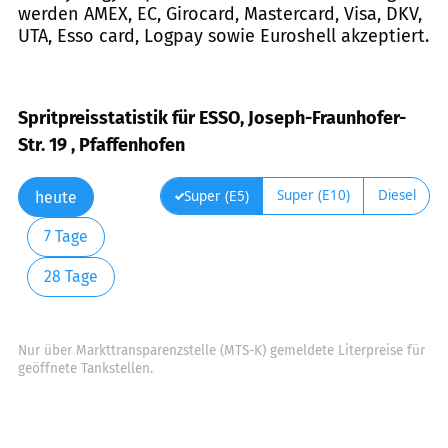
werden AMEX, EC, Girocard, Mastercard, Visa, DKV,
UTA, Esso card, Logpay sowie Euroshell akzeptiert.
Spritpreisstatistik für ESSO, Joseph-Fraunhofer-
Str. 19 , Pfaffenhofen
Super (E10)
Diesel
Super (E5)
heute
7 Tage
28 Tage
Nur über Markttransparenzstelle (MTS-K) gemeldete Literpreise für
geöffnete Tankstellen.