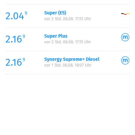
Freitag:
05:00-22:00
2.04
Super (E5)
Samstag:
05:00-22:00
9
vor 2 Std. 06.08. 17:15 Uhr
Sonntag:
05:00-22:00
2.16
Super Plus
9
vor 2 Std. 06.08. 17:15 Uhr
2.16
Synergy Supreme+ Diesel
9
vor 1 Std. 06.08. 18:07 Uhr