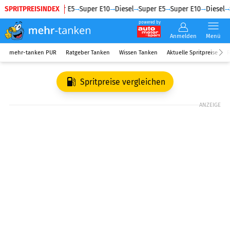
SPRITPREISINDEX
Diesel
Super E5
Super E10
Diesel
Super E5
Super E10
Diesel
S
powered by
Anmelden
Menü
mehr-tanken PUR
Ratgeber Tanken
Wissen Tanken
Aktuelle Spritpreise
R
Spritpreise vergleichen
ANZEIGE