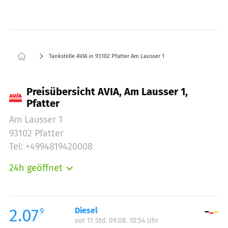
Tankstelle AVIA in 93102 Pfatter Am Lausser 1
Preisübersicht AVIA, Am Lausser 1,
Pfatter
Am Lausser 1
93102 Pfatter
Tel: +4994819420008
24h geöffnet
Montag:
00:00-23:59
Dienstag:
00:00-23:59
Mittwoch:
00:00-23:59
2.07
Diesel
9
vor 11 Std. 09.08. 10:54 Uhr
Donnerstag:
00:00-23:59