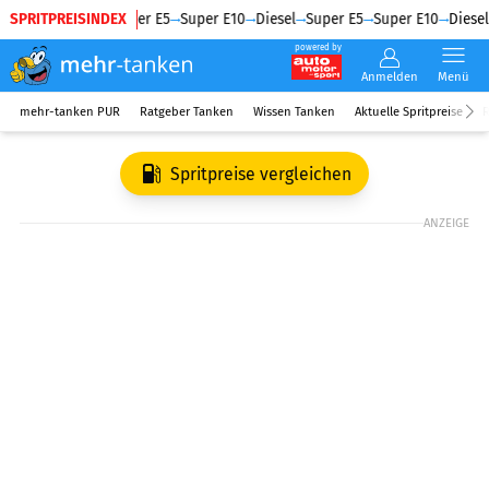
SPRITPREISINDEX
Diesel
Super E5
Super E10
Diesel
Super E5
Super E10
Diesel
powered by
Anmelden
Menü
mehr-tanken PUR
Ratgeber Tanken
Wissen Tanken
Aktuelle Spritpreise
R
Spritpreise vergleichen
ANZEIGE