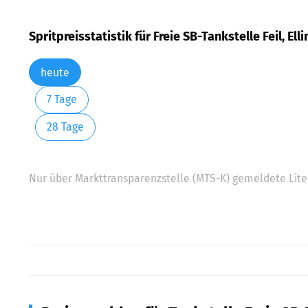
Spritpreisstatistik für Freie SB-Tankstelle Feil, Elli
heute
7 Tage
28 Tage
Nur über Markttransparenzstelle (MTS-K) gemeldete Liter