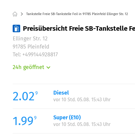
Tankstelle Freie SB-Tankstelle Feil in 91785 Pleinfeld Ellinger Str. 12
Preisübersicht Freie SB-Tankstelle Feil
Ellinger Str. 12
91785 Pleinfeld
Tel: +499144928817
24h geöffnet
Montag:
Dienstag:
Mittwoch:
2.02
Diesel
9
Donnerstag:
vor 10 Std. 05.08. 15:43 Uhr
Freitag:
Samstag:
1.99
Super (E10)
9
Sonntag:
vor 10 Std. 05.08. 15:43 Uhr