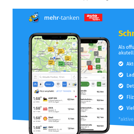
Schn
Als off
akutel
Akt
Lad
Det
Fli
Vie
*aktiv