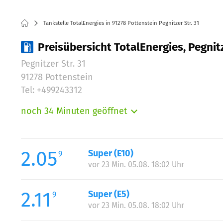
Tankstelle TotalEnergies in 91278 Pottenstein Pegnitzer Str. 31
Preisübersicht TotalEnergies, Pegnitz
Pegnitzer Str. 31
91278 Pottenstein
Tel: +499243312
noch 34 Minuten geöffnet
Montag:
Dienstag:
Mittwoch:
2.05
Super (E10)
9
Donnerstag:
vor 23 Min. 05.08. 18:02 Uhr
Freitag:
Samstag:
2.11
Super (E5)
9
Sonntag:
vor 23 Min. 05.08. 18:02 Uhr