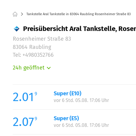
Tankstelle Aral Tankstelle in 83064 Raubling Rosenheimer Straße 83
Preisübersicht Aral Tankstelle, Rose
Rosenheimer Straße 83
83064 Raubling
Tel: +4980352766
24h geöffnet
Montag:
Dienstag:
Mittwoch:
2.01
Super (E10)
9
Donnerstag:
vor 6 Std. 05.08. 17:06 Uhr
Freitag:
Samstag:
2.07
Super (E5)
9
Sonntag:
vor 6 Std. 05.08. 17:06 Uhr