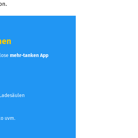
on.
hen
nlose
mehr-tanken App
 Ladesäulen
to uvm.