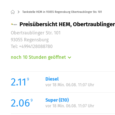
Tankstelle HEM in 93055 Regensburg Obertraublinger Str. 101
Preisübersicht HEM, Obertraublinger
Obertraublinger Str. 101
93055 Regensburg
Tel: +4994128088780
noch 10 Stunden geöffnet
Montag:
Dienstag:
Mittwoch:
2.11
Diesel
9
Donnerstag:
vor 18 Min. 06.08. 11:07 Uhr
Freitag:
Samstag:
2.06
Super (E10)
9
Sonntag:
vor 18 Min. 06.08. 11:07 Uhr