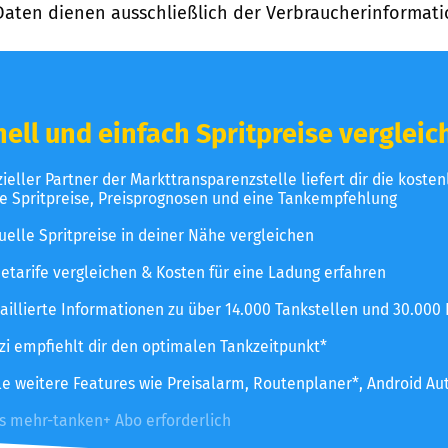
Daten dienen ausschließlich der Verbraucherinformati
ell und einfach Spritpreise vergleic
izieller Partner der Markttransparenzstelle liefert dir die koste
le Spritpreise, Preisprognosen und eine Tankempfehlung
uelle Spritpreise in deiner Nähe vergleichen
etarife vergleichen & Kosten für eine Ladung erfahren
aillierte Informationen zu über 14.000 Tankstellen und 30.000
zzi empfiehlt dir den optimalen Tankzeitpunkt*
le weitere Features wie Preisalarm, Routenplaner*, Android Au
es mehr-tanken+ Abo erforderlich