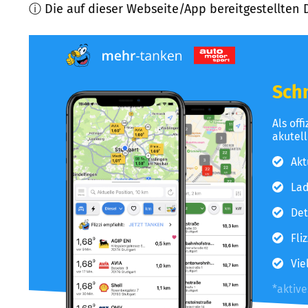
ⓘ Die auf dieser Webseite/App bereitgestellten 
Schn
Als off
akutel
Akt
Lad
Det
Fli
Vie
*aktiv