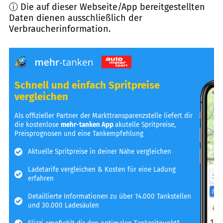
ⓘ Die auf dieser Webseite/App bereitgestellten
Daten dienen ausschließlich der
Verbraucherinformation.
Schnell und einfach Spritpreise
vergleichen
Als offizieller Partner der Markttransparenzstelle liefert dir
die kostenlose
mehr-tanken App
akutelle Spritpreise,
Preisprognosen und eine Tankempfehlung
Aktuelle Spritpreise in deiner Nähe vergleichen
Ladetarife vergleichen & Kosten für eine Ladung
erfahren
Detaillierte Informationen zu über 14.000 Tankstellen
und 30.000 Ladesäulen