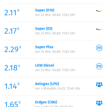
Freitag:
00:00-24:00
2.11
Super (E10)
Samstag:
00:00-24:00
9
vor 24 Min. 06.08. 11:02 Uhr
Sonntag:
00:00-24:00
2.17
Super (E5)
9
vor 24 Min. 06.08. 11:02 Uhr
2.29
Super Plus
9
vor 24 Min. 06.08. 11:02 Uhr
2.18
LKW Diesel
4
vor 24 Min. 06.08. 11:02 Uhr
1.14
Autogas (LPG)
9
vor 4 Monaten 24.03. 12:40 Uhr
1.65
Erdgas (CNG)
9
vor 1 Jahr 02.08. 16:48 Uhr