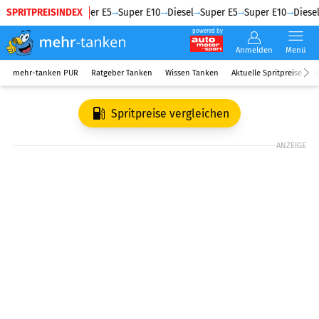
SPRITPREISINDEX
Diesel
Super E5
Super E10
Diesel
Super E5
Super E10
Diesel
powered by
Anmelden
Menü
mehr-tanken PUR
Ratgeber Tanken
Wissen Tanken
Aktuelle Spritpreise
R
Spritpreise vergleichen
ANZEIGE