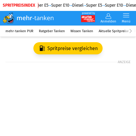
SPRITPREISINDEX
Diesel
Super E5
Super E10
Diesel
Super E5
Super E10
Diesel
powered by
Anmelden
Menü
mehr-tanken PUR
Ratgeber Tanken
Wissen Tanken
Aktuelle Spritpreise
R
Spritpreise vergleichen
ANZEIGE