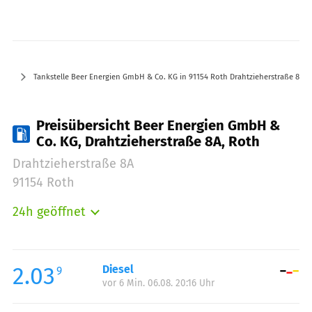
Tankstelle Beer Energien GmbH & Co. KG in 91154 Roth Drahtzieherstraße 8A
Preisübersicht Beer Energien GmbH &
Co. KG, Drahtzieherstraße 8A, Roth
Drahtzieherstraße 8A
91154 Roth
24h geöffnet
Montag:
00:00-24:00
Dienstag:
00:00-24:00
Mittwoch:
00:00-24:00
2.03
Diesel
9
vor 6 Min. 06.08. 20:16 Uhr
Donnerstag:
00:00-24:00
Freitag:
00:00-24:00