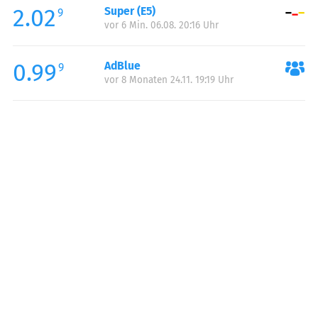
2.02
Super (E5)
Samstag:
00:00-24:00
9
vor 6 Min. 06.08. 20:16 Uhr
Sonntag:
00:00-24:00
Feiertag:
00:00-24:00
0.99
AdBlue
9
vor 8 Monaten 24.11. 19:19 Uhr