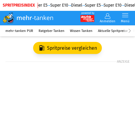
SPRITPREISINDEX
Diesel
Super E5
Super E10
Diesel
Super E5
Super E10
Diesel
powered by
Anmelden
Menü
mehr-tanken PUR
Ratgeber Tanken
Wissen Tanken
Aktuelle Spritpreise
R
Spritpreise vergleichen
ANZEIGE