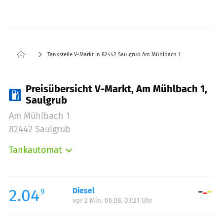
Tankstelle V-Markt in 82442 Saulgrub Am Mühlbach 1
Preisübersicht V-Markt, Am Mühlbach 1,
Saulgrub
Am Mühlbach 1
82442 Saulgrub
Tankautomat
Montag:
06:00-22:00
Dienstag:
06:00-22:00
Mittwoch:
06:00-22:00
2.04
Diesel
9
vor 2 Min. 06.08. 03:21 Uhr
Donnerstag:
06:00-22:00
Freitag:
06:00-22:00