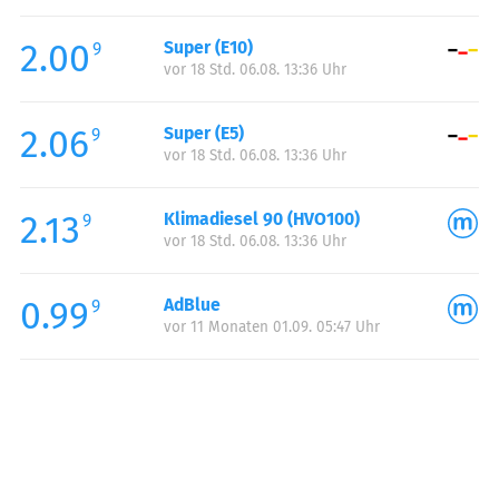
Freitag:
00:00-24:00
2.00
Super (E10)
Samstag:
00:00-24:00
9
vor 18 Std. 06.08. 13:36 Uhr
Sonntag:
00:00-24:00
2.06
Super (E5)
9
vor 18 Std. 06.08. 13:36 Uhr
2.13
Klimadiesel 90 (HVO100)
9
vor 18 Std. 06.08. 13:36 Uhr
0.99
AdBlue
9
vor 11 Monaten 01.09. 05:47 Uhr