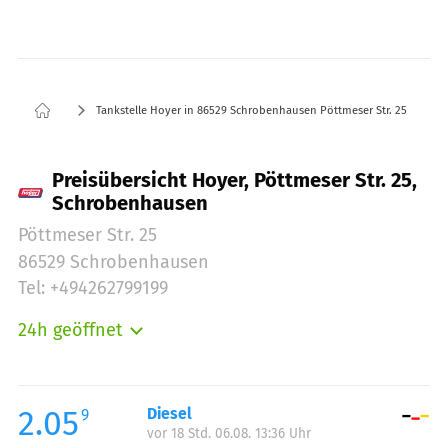
Tankstelle Hoyer in 86529 Schrobenhausen Pöttmeser Str. 25
Preisübersicht Hoyer, Pöttmeser Str. 25,
Schrobenhausen
Pöttmeser Str. 25
86529 Schrobenhausen
Tel: +494262799199
24h geöffnet
Montag:
00:00-24:00
Dienstag:
00:00-24:00
Mittwoch:
00:00-24:00
2.05
Diesel
9
vor 18 Std. 06.08. 13:36 Uhr
Donnerstag:
00:00-24:00