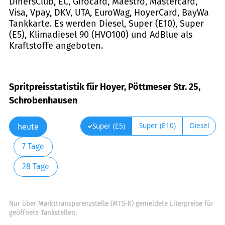
DinersClub, EC, Girocard, Maestro, Mastercard,
Visa, Vpay, DKV, UTA, EuroWag, HoyerCard, BayWa
Tankkarte. Es werden Diesel, Super (E10), Super
(E5), Klimadiesel 90 (HVO100) und AdBlue als
Kraftstoffe angeboten.
Spritpreisstatistik für Hoyer, Pöttmeser Str. 25,
Schrobenhausen
Super (E10)
Diesel
Super (E5)
heute
7 Tage
28 Tage
Nur über Markttransparenzstelle (MTS-K) gemeldete Literpreise für
geöffnete Tankstellen.