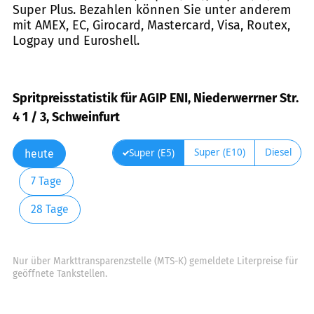
Super Plus. Bezahlen können Sie unter anderem
mit AMEX, EC, Girocard, Mastercard, Visa, Routex,
Logpay und Euroshell.
Spritpreisstatistik für AGIP ENI, Niederwerrner Str.
4 1 / 3, Schweinfurt
Super (E10)
Diesel
Super (E5)
heute
7 Tage
28 Tage
Nur über Markttransparenzstelle (MTS-K) gemeldete Literpreise für
geöffnete Tankstellen.