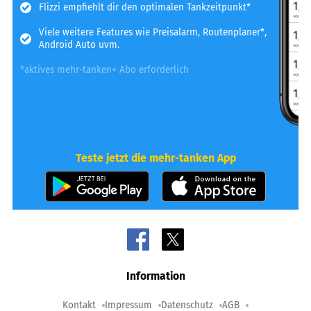
Flizzi empfiehlt dir den optimalen Tankzeitpunkt*
Viele weitere Features wie Preisalarm, Routenplaner*,
Android Auto uvm.
*aktives mehr-tanken+ Abo erforderlich
Teste jetzt die mehr-tanken App
Information
Kontakt
Impressum
Datenschutz
AGB