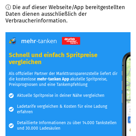
ⓘ Die auf dieser Webseite/App bereitgestellten
Daten dienen ausschließlich der
Verbraucherinformation.
Schnell und einfach Spritpreise
vergleichen
Als offizieller Partner der Markttransparenzstelle liefert dir
die kostenlose
mehr-tanken App
akutelle Spritpreise,
Preisprognosen und eine Tankempfehlung
Aktuelle Spritpreise in deiner Nähe vergleichen
Ladetarife vergleichen & Kosten für eine Ladung
erfahren
Detaillierte Informationen zu über 14.000 Tankstellen
und 30.000 Ladesäulen