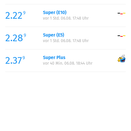
Freitag:
05:00-23:00
2.22
Super (E10)
Samstag:
06:00-23:00
9
vor 1 Std. 06.08. 17:48 Uhr
Sonntag:
07:00-23:00
Feiertag:
07:00-23:00
2.28
Super (E5)
9
vor 1 Std. 06.08. 17:48 Uhr
2.37
Super Plus
9
vor 40 Min. 06.08. 18:44 Uhr