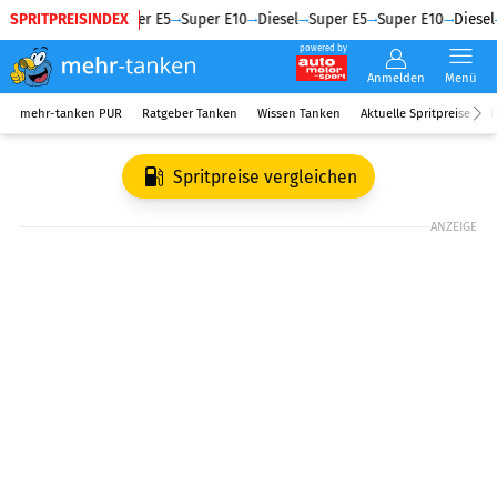
SPRITPREISINDEX
Diesel
Super E5
Super E10
Diesel
Super E5
Super E10
Diesel
powered by
Anmelden
Menü
mehr-tanken PUR
Ratgeber Tanken
Wissen Tanken
Aktuelle Spritpreise
R
Spritpreise vergleichen
ANZEIGE