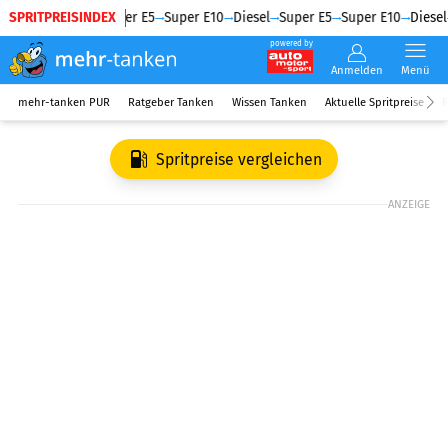
SPRITPREISINDEX
Diesel
Super E5
Super E10
Diesel
Super E5
Super E10
Diesel
powered by
Anmelden
Menü
mehr-tanken PUR
Ratgeber Tanken
Wissen Tanken
Aktuelle Spritpreise
R
Spritpreise vergleichen
ANZEIGE