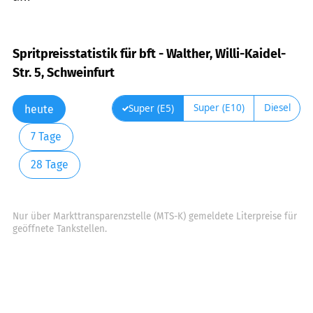
Spritpreisstatistik für bft - Walther, Willi-Kaidel-
Str. 5, Schweinfurt
Super (E10)
Diesel
Super (E5)
heute
7 Tage
28 Tage
Nur über Markttransparenzstelle (MTS-K) gemeldete Literpreise für
geöffnete Tankstellen.