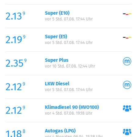
Freitag:
00:00-23:59
2.13
Super (E10)
Samstag:
00:00-23:59
9
vor 5 Std. 07.08. 17:44 Uhr
Sonntag:
00:00-23:59
2.19
Super (E5)
9
vor 5 Std. 07.08. 17:44 Uhr
2.35
Super Plus
9
vor 10 Std. 07.08. 12:44 Uhr
2.12
LKW Diesel
9
vor 5 Std. 07.08. 17:44 Uhr
2.12
Klimadiesel 90 (HVO100)
9
vor 4 Std. 07.08. 19:18 Uhr
1.18
Autogas (LPG)
8
vor 4 Monaten 06.04. 15:38 Uhr