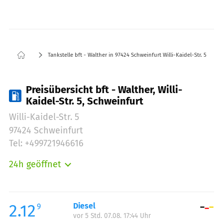
Tankstelle bft - Walther in 97424 Schweinfurt Willi-Kaidel-Str. 5
Preisübersicht bft - Walther, Willi-
Kaidel-Str. 5, Schweinfurt
Willi-Kaidel-Str. 5
97424 Schweinfurt
Tel: +499721946616
24h geöffnet
Montag:
00:00-23:59
Dienstag:
00:00-23:59
Mittwoch:
00:00-23:59
2.12
Diesel
9
vor 5 Std. 07.08. 17:44 Uhr
Donnerstag:
00:00-23:59