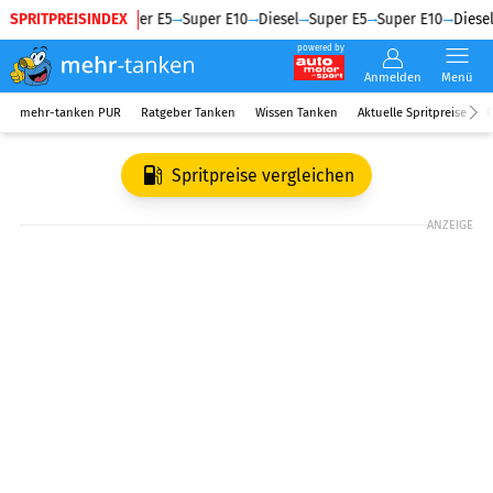
SPRITPREISINDEX
Diesel
Super E5
Super E10
Diesel
Super E5
Super E10
Diesel
powered by
Anmelden
Menü
mehr-tanken PUR
Ratgeber Tanken
Wissen Tanken
Aktuelle Spritpreise
R
Spritpreise vergleichen
ANZEIGE