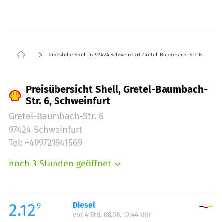
Tankstelle Shell in 97424 Schweinfurt Gretel-Baumbach-Str. 6
Preisübersicht Shell, Gretel-Baumbach-
Str. 6, Schweinfurt
Gretel-Baumbach-Str. 6
97424 Schweinfurt
Tel: +499721941569
noch 3 Stunden geöffnet
Montag:
06:00-22:00
Dienstag:
06:00-22:00
Mittwoch:
06:00-22:00
2.12
Diesel
9
vor 4 Std. 08.08. 12:44 Uhr
Donnerstag:
06:00-22:00