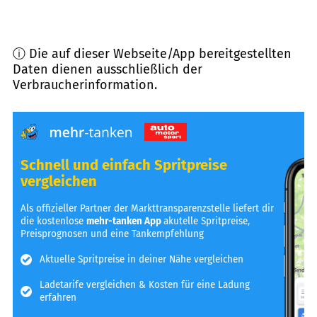
ⓘ Die auf dieser Webseite/App bereitgestellten
Daten dienen ausschließlich der
Verbraucherinformation.
Schnell und einfach Spritpreise
vergleichen
Als offizieller Partner der Markttransparenzstelle liefert dir
die kostenlose
mehr-tanken App
akutelle Spritpreise,
Preisprognosen und eine Tankempfehlung
Aktuelle Spritpreise in deiner Nähe vergleichen
Ladetarife vergleichen & Kosten für eine Ladung
erfahren