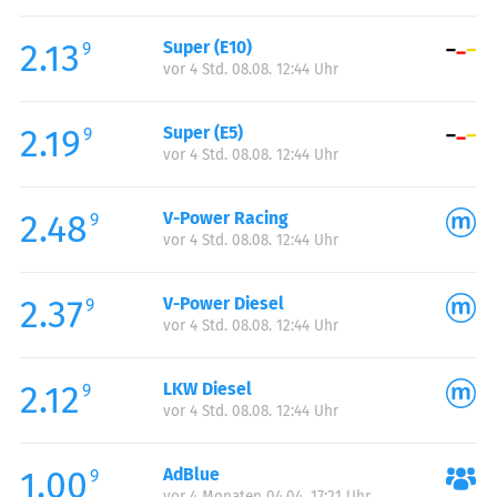
Freitag:
06:00-23:00
2.13
Super (E10)
Samstag:
07:00-23:00
9
vor 4 Std. 08.08. 12:44 Uhr
Sonntag:
07:00-22:00
Feiertag:
07:00-22:00
2.19
Super (E5)
9
vor 4 Std. 08.08. 12:44 Uhr
2.48
V-Power Racing
9
vor 4 Std. 08.08. 12:44 Uhr
2.37
V-Power Diesel
9
vor 4 Std. 08.08. 12:44 Uhr
2.12
LKW Diesel
9
vor 4 Std. 08.08. 12:44 Uhr
1.00
AdBlue
9
vor 4 Monaten 04.04. 17:21 Uhr