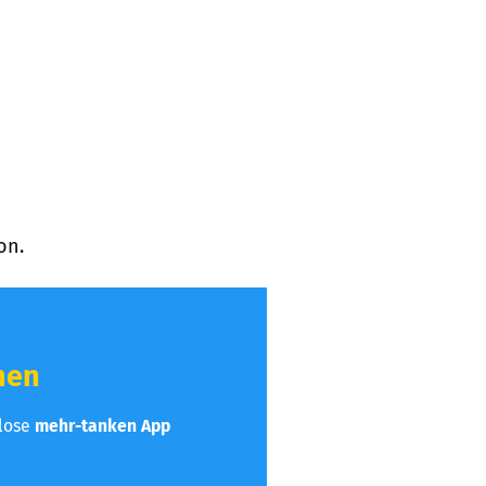
on.
hen
nlose
mehr-tanken App