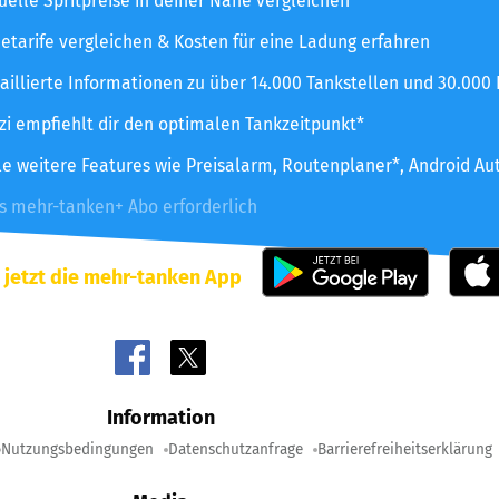
uelle Spritpreise in deiner Nähe vergleichen
etarife vergleichen & Kosten für eine Ladung erfahren
aillierte Informationen zu über 14.000 Tankstellen und 30.000
zzi empfiehlt dir den optimalen Tankzeitpunkt*
le weitere Features wie Preisalarm, Routenplaner*, Android Au
es mehr-tanken+ Abo erforderlich
 jetzt die mehr-tanken App
Information
Nutzungsbedingungen
Datenschutzanfrage
Barrierefreiheitserklärung