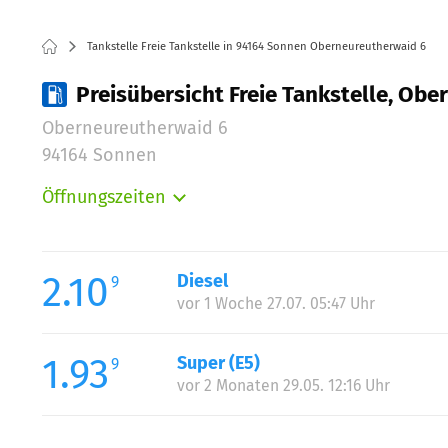
Tankstelle Freie Tankstelle in 94164 Sonnen Oberneureutherwaid 6
Preisübersicht Freie Tankstelle, Ob
Oberneureutherwaid 6
94164 Sonnen
Öffnungszeiten
Montag:
Dienstag:
Mittwoch:
2.10
Diesel
9
Donnerstag:
vor 1 Woche 27.07. 05:47 Uhr
Freitag:
Samstag:
1.93
Super (E5)
9
Sonntag:
vor 2 Monaten 29.05. 12:16 Uhr