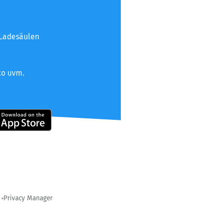
 Ladesäulen
to uvm.
Privacy Manager