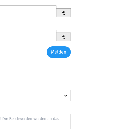
€
€
Melden