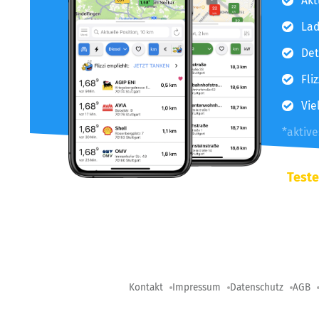
Akt
Lad
Det
Fli
Vie
*aktiv
Teste
Kontakt
Impressum
Datenschutz
AGB