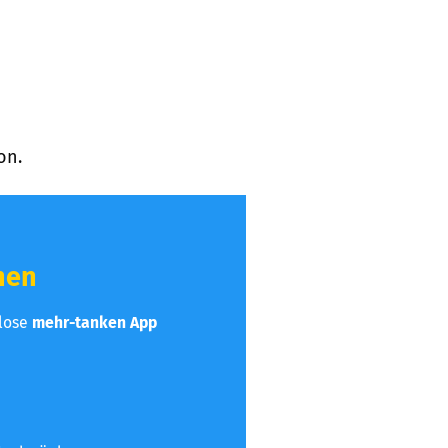
on.
hen
nlose
mehr-tanken App