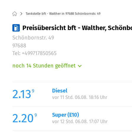
Tankstelle bft - Walther in 97688 Schönbornstr. 49
Preisübersicht bft - Walther, Schönbo
Schönbornstr. 49
97688
Tel: +499717850565
noch 14 Stunden geöffnet
Montag:
Dienstag:
Mittwoch:
2.13
Diesel
9
Donnerstag:
vor 11 Std. 06.08. 18:16 Uhr
Freitag:
Samstag:
2.20
Super (E10)
9
Sonntag:
vor 12 Std. 06.08. 17:07 Uhr