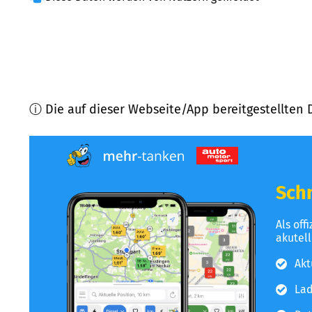
ⓘ Die auf dieser Webseite/App bereitgestellten 
Schn
Als off
akutel
Akt
Lad