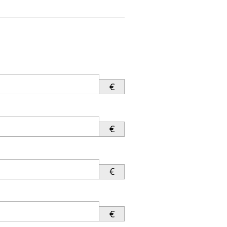
€
€
€
€