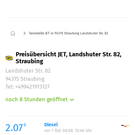
Tankstelle JET in 94315 Straubing Landshuter Str. 82
Preisübersicht JET, Landshuter Str. 82,
Straubing
Landshuter Str. 82
94315 Straubing
Tel: +499421913127
noch 8 Stunden geöffnet
Montag:
06:00-23:00
Dienstag:
06:00-23:00
Mittwoch:
06:00-23:00
2.07
Diesel
9
vor 1 Std. 08.08. 10:46 Uhr
Donnerstag:
06:00-23:00