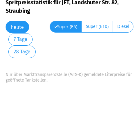
Spritpreisstatistik für JET, Landshuter Str. 82,
Straubing
Super (E10)
Diesel
Super (E5)
heute
7 Tage
28 Tage
Nur über Markttransparenzstelle (MTS-K) gemeldete Literpreise für
geöffnete Tankstellen.