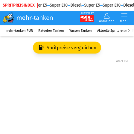
SPRITPREISINDEX
Diesel
Super E5
Super E10
Diesel
Super E5
Super E10
Diesel
powered by
Anmelden
Menü
mehr-tanken PUR
Ratgeber Tanken
Wissen Tanken
Aktuelle Spritpreise
R
Spritpreise vergleichen
ANZEIGE