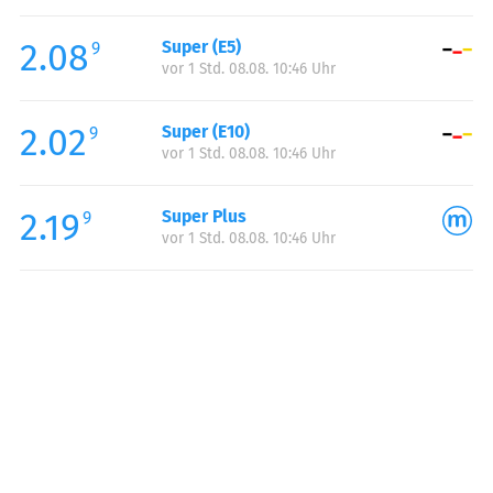
Freitag:
06:00-23:00
2.08
Super (E5)
Samstag:
06:00-23:00
9
vor 1 Std. 08.08. 10:46 Uhr
Sonntag:
07:00-23:00
Feiertag:
07:00-23:00
2.02
Super (E10)
9
vor 1 Std. 08.08. 10:46 Uhr
2.19
Super Plus
9
vor 1 Std. 08.08. 10:46 Uhr