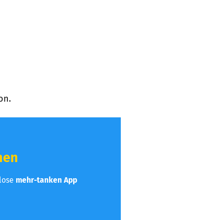
on.
hen
nlose
mehr-tanken App