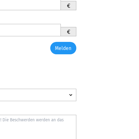
€
€
Melden