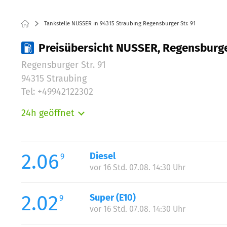
Tankstelle NUSSER in 94315 Straubing Regensburger Str. 91
Preisübersicht NUSSER, Regensburger
Regensburger Str. 91
94315 Straubing
Tel: +49942122302
24h geöffnet
Montag:
Dienstag:
Mittwoch:
2.06
Diesel
9
Donnerstag:
vor 16 Std. 07.08. 14:30 Uhr
Freitag:
Samstag:
2.02
Super (E10)
9
Sonntag:
vor 16 Std. 07.08. 14:30 Uhr