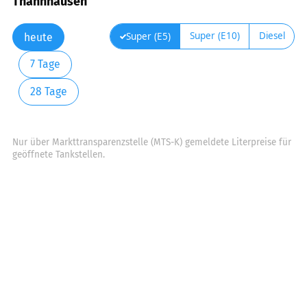
Thannhausen
Super (E10)
Diesel
Super (E5)
heute
7 Tage
28 Tage
Nur über Markttransparenzstelle (MTS-K) gemeldete Literpreise für
geöffnete Tankstellen.