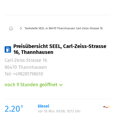
Tankstelle SEEL in 86470 Thannhausen Carl-Zeiss-Strasse 16
Preisübersicht SEEL, Carl-Zeiss-Strasse
16, Thannhausen
Carl-Zeiss-Strasse 16
86470 Thannhausen
Tel: +498281798610
noch 9 Stunden geöffnet
Montag:
06:00-22:00
Dienstag:
06:00-22:00
Mittwoch:
06:00-22:00
2.20
Diesel
9
vor 10 Min. 09.08. 10:13 Uhr
Donnerstag:
06:00-22:00