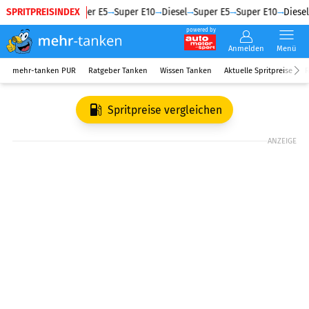
SPRITPREISINDEX
Diesel
Super E5
Super E10
Diesel
Super E5
Super E10
Diesel
powered by
Anmelden
Menü
mehr-tanken PUR
Ratgeber Tanken
Wissen Tanken
Aktuelle Spritpreise
R
Spritpreise vergleichen
ANZEIGE