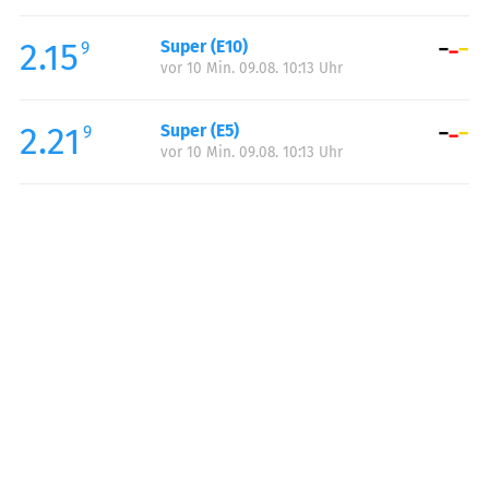
Freitag:
06:00-22:00
2.15
Super (E10)
Samstag:
06:00-22:00
9
vor 10 Min. 09.08. 10:13 Uhr
Sonntag:
08:00-22:00
2.21
Super (E5)
9
vor 10 Min. 09.08. 10:13 Uhr