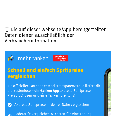
ⓘ Die auf dieser Webseite/App bereitgestellten
Daten dienen ausschließlich der
Verbraucherinformation.
Schnell und einfach Spritpreise
vergleichen
Als offizieller Partner der Markttransparenzstelle liefert dir
die kostenlose
mehr-tanken App
akutelle Spritpreise,
Preisprognosen und eine Tankempfehlung
Aktuelle Spritpreise in deiner Nähe vergleichen
Ladetarife vergleichen & Kosten für eine Ladung