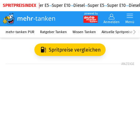
SPRITPREISINDEX
Diesel
Super E5
Super E10
Diesel
Super E5
Super E10
Diesel
powered by
Anmelden
Menü
mehr-tanken PUR
Ratgeber Tanken
Wissen Tanken
Aktuelle Spritpreise
R
Spritpreise vergleichen
ANZEIGE