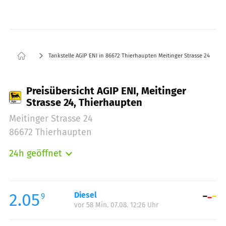
Tankstelle AGIP ENI in 86672 Thierhaupten Meitinger Strasse 24
Preisübersicht AGIP ENI, Meitinger
Strasse 24, Thierhaupten
Meitinger Strasse 24
86672 Thierhaupten
24h geöffnet
Montag:
00:00-24:00
Dienstag:
00:00-24:00
Mittwoch:
00:00-24:00
2.05
Diesel
9
vor 58 Min. 07.08. 12:26 Uhr
Donnerstag:
00:00-24:00
Freitag:
00:00-24:00