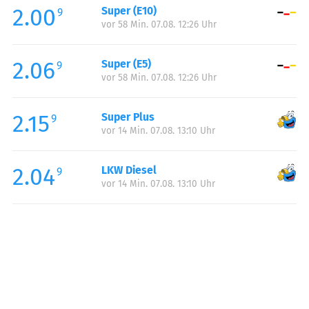
2.00
Super (E10)
Samstag:
00:00-24:00
9
vor 58 Min. 07.08. 12:26 Uhr
Sonntag:
00:00-24:00
Feiertag:
00:00-24:00
2.06
Super (E5)
9
vor 58 Min. 07.08. 12:26 Uhr
2.15
Super Plus
9
vor 14 Min. 07.08. 13:10 Uhr
2.04
LKW Diesel
9
vor 14 Min. 07.08. 13:10 Uhr