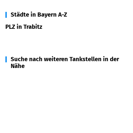
Städte in Bayern A-Z
PLZ in Trabitz
92724
Trabitz
Suche nach weiteren Tankstellen in der
Nähe
95506
Kastl
(
4,7
km Entfernung)
92690
Pressath
(
5,7
km Entfernung)
92676
Eschenbach i.d. OPf.
(
5,7
km Entfernung)
95514
Neustadt a. Kulm
(
6,7
km Entfernung)
95478
Kemnath
(
8,7
km Entfernung)
92720
Schwarzenbach
(
10,3
km Entfernung)