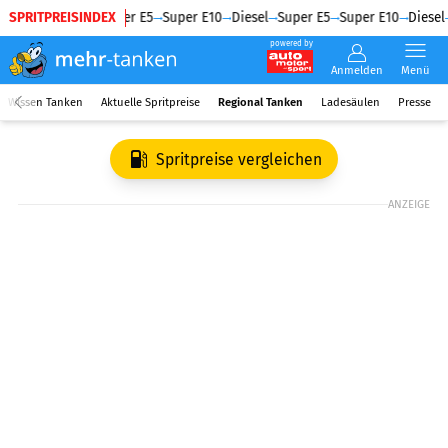
SPRITPREISINDEX
Diesel
Super E5
Super E10
Diesel
Super E5
Super E10
Diesel
powered by
Anmelden
Menü
Wissen Tanken
Aktuelle Spritpreise
Regional Tanken
Ladesäulen
Presse
Spritpreise vergleichen
ANZEIGE