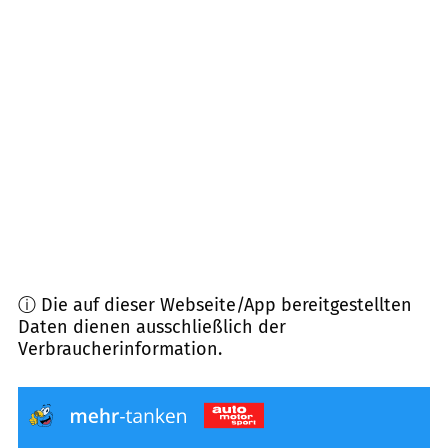
95519
Vorbach
(
11,0
km Entfernung)
92681
Erbendorf
(
12,0
km Entfernung)
95469
Speichersdorf
(
12,4
km Entfernung)
92711
Parkstein
(
12,7
km Entfernung)
ⓘ Die auf dieser Webseite/App bereitgestellten
Daten dienen ausschließlich der
Verbraucherinformation.