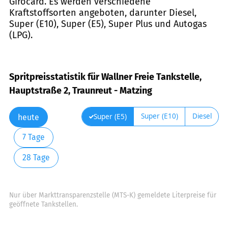
Girocard. Es werden verschiedene
Kraftstoffsorten angeboten, darunter Diesel,
Super (E10), Super (E5), Super Plus und Autogas
(LPG).
Spritpreisstatistik für Wallner Freie Tankstelle,
Hauptstraße 2, Traunreut - Matzing
Super (E10)
Diesel
Super (E5)
heute
7 Tage
28 Tage
Nur über Markttransparenzstelle (MTS-K) gemeldete Literpreise für
geöffnete Tankstellen.