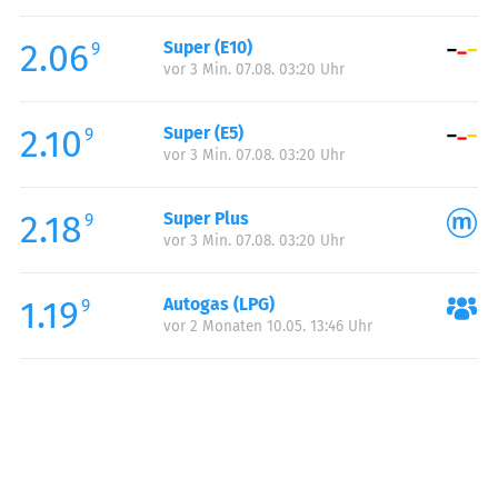
Freitag:
00:00-24:00
2.06
Super (E10)
Samstag:
00:00-24:00
9
vor 3 Min. 07.08. 03:20 Uhr
Sonntag:
00:00-24:00
2.10
Super (E5)
9
vor 3 Min. 07.08. 03:20 Uhr
2.18
Super Plus
9
vor 3 Min. 07.08. 03:20 Uhr
1.19
Autogas (LPG)
9
vor 2 Monaten 10.05. 13:46 Uhr