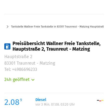
Tankstelle Wallner Freie Tankstelle in 83301 Traunreut - Matzing Hauptstraße 2
Preisübersicht Wallner Freie Tankstelle,
Hauptstraße 2, Traunreut - Matzing
Hauptstraße 2
83301 Traunreut - Matzing
Tel: +4986696233
24h geöffnet
Montag:
00:00-24:00
Dienstag:
00:00-24:00
Mittwoch:
00:00-24:00
2.08
Diesel
9
vor 3 Min. 07.08. 03:20 Uhr
Donnerstag:
00:00-24:00