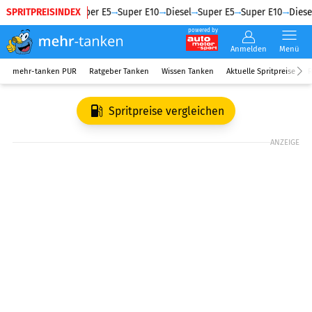
SPRITPREISINDEX
Diesel
Super E5
Super E10
Diesel
Super E5
Super E10
Diesel
powered by
Anmelden
Menü
mehr-tanken PUR
Ratgeber Tanken
Wissen Tanken
Aktuelle Spritpreise
R
Spritpreise vergleichen
ANZEIGE