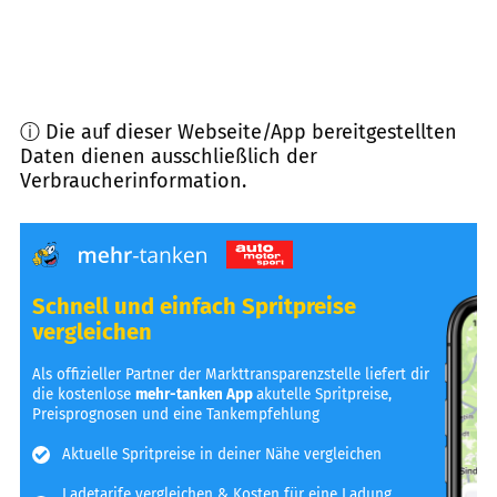
ⓘ Die auf dieser Webseite/App bereitgestellten
Daten dienen ausschließlich der
Verbraucherinformation.
Schnell und einfach Spritpreise
vergleichen
Als offizieller Partner der Markttransparenzstelle liefert dir
die kostenlose
mehr-tanken App
akutelle Spritpreise,
Preisprognosen und eine Tankempfehlung
Aktuelle Spritpreise in deiner Nähe vergleichen
Ladetarife vergleichen & Kosten für eine Ladung