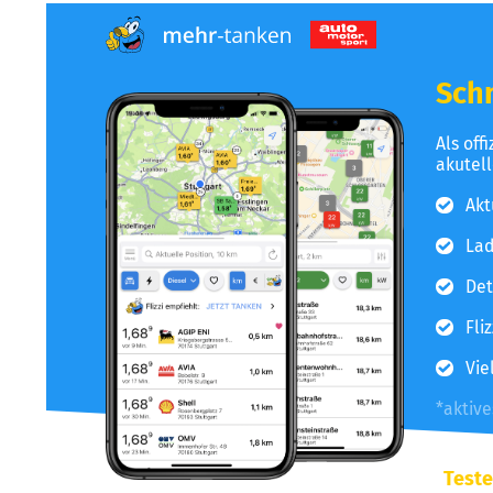
Schn
Als off
akutel
Akt
Lad
Det
Fli
Vie
*aktiv
Teste