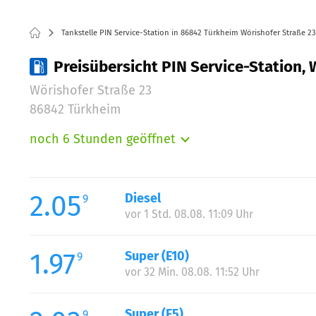
Tankstelle PIN Service-Station in 86842 Türkheim Wörishofer Straße 23
Preisübersicht PIN Service-Station, 
Wörishofer Straße 23
86842 Türkheim
noch 6 Stunden geöffnet
Montag:
Dienstag:
Mittwoch:
2.05
Diesel
9
Donnerstag:
vor 1 Std. 08.08. 11:09 Uhr
Freitag:
Samstag:
1.97
Super (E10)
9
Sonntag:
vor 32 Min. 08.08. 11:52 Uhr
Super (E5)
9