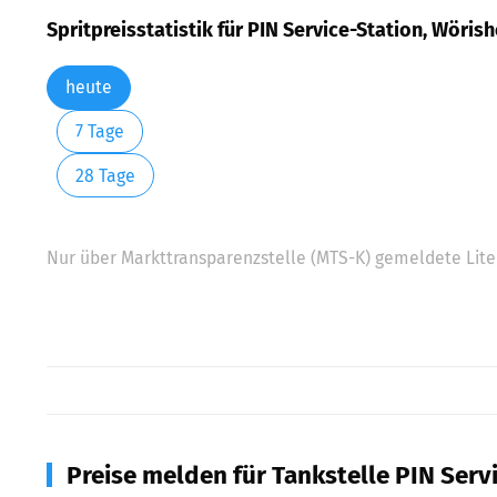
Spritpreisstatistik für PIN Service-Station, Wöris
heute
7 Tage
28 Tage
Nur über Markttransparenzstelle (MTS-K) gemeldete Liter
Preise melden für Tankstelle PIN Serv