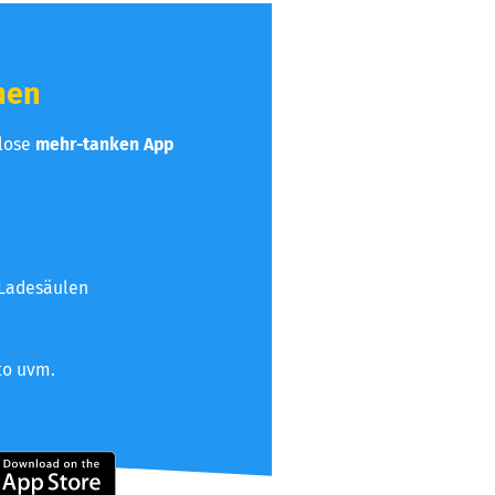
hen
nlose
mehr-tanken App
 Ladesäulen
to uvm.