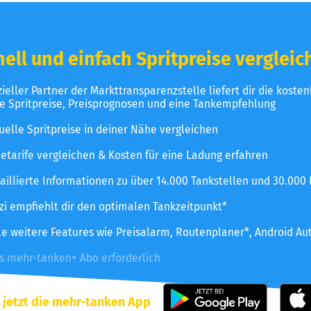
ell und einfach Spritpreise vergleic
izieller Partner der Markttransparenzstelle liefert dir die koste
le Spritpreise, Preisprognosen und eine Tankempfehlung
uelle Spritpreise in deiner Nähe vergleichen
etarife vergleichen & Kosten für eine Ladung erfahren
aillierte Informationen zu über 14.000 Tankstellen und 30.000
zzi empfiehlt dir den optimalen Tankzeitpunkt*
le weitere Features wie Preisalarm, Routenplaner*, Android Au
es mehr-tanken+ Abo erforderlich
 jetzt die mehr-tanken App