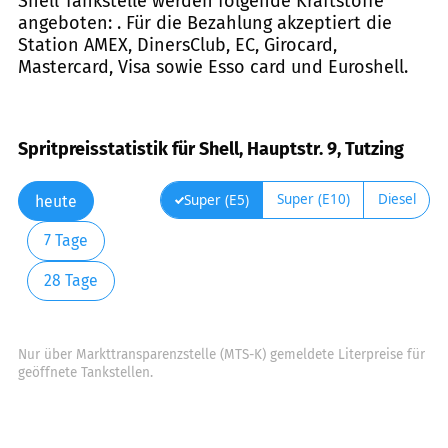
Shell Tankstelle werden folgende Kraftstoffe
angeboten: . Für die Bezahlung akzeptiert die
Station AMEX, DinersClub, EC, Girocard,
Mastercard, Visa sowie Esso card und Euroshell.
Spritpreisstatistik für Shell, Hauptstr. 9, Tutzing
Super (E10)
Diesel
Super (E5)
heute
7 Tage
28 Tage
Nur über Markttransparenzstelle (MTS-K) gemeldete Literpreise für
geöffnete Tankstellen.