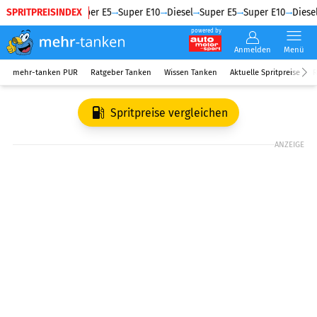
SPRITPREISINDEX
Diesel
Super E5
Super E10
Diesel
Super E5
Super E10
Diesel
powered by
Anmelden
Menü
mehr-tanken PUR
Ratgeber Tanken
Wissen Tanken
Aktuelle Spritpreise
R
Spritpreise vergleichen
ANZEIGE