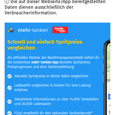
ⓘ Die auf dieser Webseite/App bereitgestellten
Daten dienen ausschließlich der
Verbraucherinformation.
Schnell und einfach Spritpreise
vergleichen
Als offizieller Partner der Markttransparenzstelle liefert dir
die kostenlose
mehr-tanken App
akutelle Spritpreise,
Preisprognosen und eine Tankempfehlung
Aktuelle Spritpreise in deiner Nähe vergleichen
Ladetarife vergleichen & Kosten für eine Ladung
erfahren
Detaillierte Informationen zu über 14.000 Tankstellen
und 30.000 Ladesäulen
Flizzi empfiehlt dir den optimalen Tankzeitpunkt*