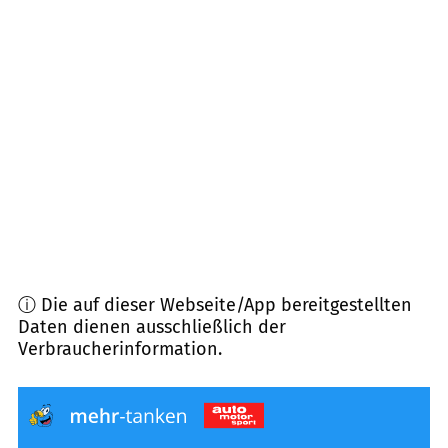
91726
Gerolfingen
(
9,2
km Entfernung)
91737
Ornbau
(
9,4
km Entfernung)
86736
Auhausen
(
9,8
km Entfernung)
91572
Bechhofen
(
9,8
km Entfernung)
ⓘ Die auf dieser Webseite/App bereitgestellten
Daten dienen ausschließlich der
Verbraucherinformation.