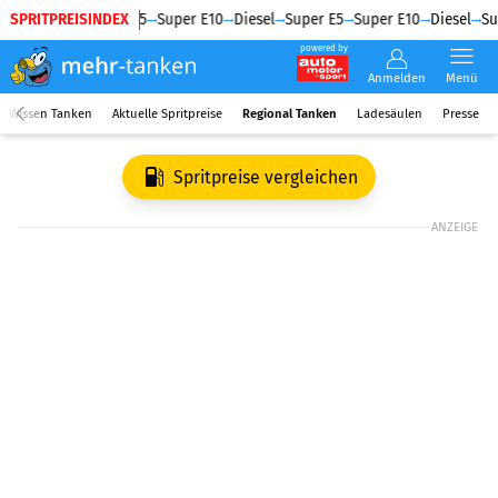
SPRITPREISINDEX
Diesel
Super E5
Super E10
Diesel
Super E5
Super E10
Diesel
Su
powered by
Anmelden
Menü
Wissen Tanken
Aktuelle Spritpreise
Regional Tanken
Ladesäulen
Presse
Spritpreise vergleichen
ANZEIGE