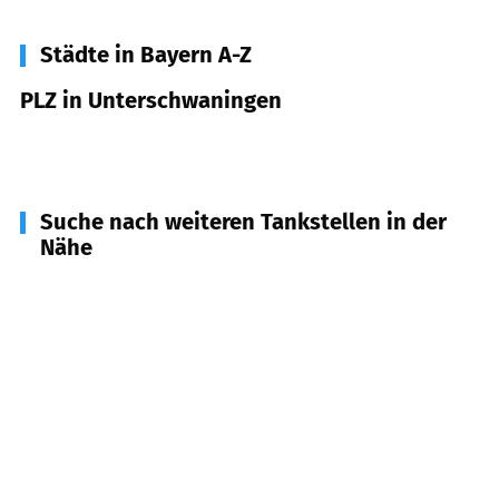
Städte in Bayern A-Z
PLZ in Unterschwaningen
91743
Unterschwaningen
Suche nach weiteren Tankstellen in der
Nähe
91722
Arberg
(
4,8
km Entfernung)
91725
Ehingen
(
5,5
km Entfernung)
91717
Wassertrüdingen
(
5,8
km Entfernung)
91740
Röckingen
(
6,4
km Entfernung)
91728
Gnotzheim
(
7,8
km Entfernung)
91710
Gunzenhausen
(
8,2
km Entfernung)