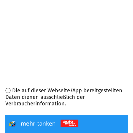
93349
Mindelstetten
(
9,6
km Entfernung)
85092
Kösching
(
10,1
km Entfernung)
85077
Manching
(
10,1
km Entfernung)
93333
Neustadt a.d. Donau
(
10,9
km Entfernung)
ⓘ Die auf dieser Webseite/App bereitgestellten
Daten dienen ausschließlich der
Verbraucherinformation.