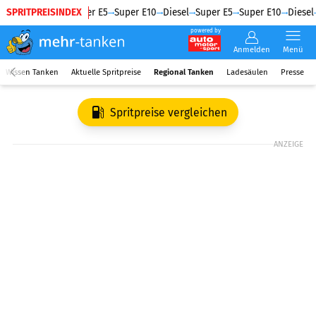
SPRITPREISINDEX
Diesel
Super E5
Super E10
Diesel
Super E5
Super E10
Diesel
powered by
Anmelden
Menü
Wissen Tanken
Aktuelle Spritpreise
Regional Tanken
Ladesäulen
Presse
Spritpreise vergleichen
ANZEIGE