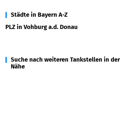
Städte in Bayern A-Z
PLZ in Vohburg a.d. Donau
85088
Vohburg a.d. Donau
Suche nach weiteren Tankstellen in der
Nähe
85126
Münchsmünster
(
4,7
km Entfernung)
85098
Großmehring
(
5,2
km Entfernung)
85119
Ernsgaden
(
6,0
km Entfernung)
85129
Oberdolling
(
7,5
km Entfernung)
85104
Pförring
(
7,8
km Entfernung)
85290
Geisenfeld
(
9,6
km Entfernung)