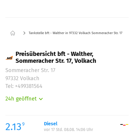
Tankstelle bft - Walther in 97332 Volkach Sommeracher Str. 17
Preisübersicht bft - Walther,
Sommeracher Str. 17, Volkach
Sommeracher Str. 17
97332 Volkach
Tel: +499381564
24h geöffnet
Montag:
00:00-24:00
Dienstag:
00:00-24:00
Mittwoch:
00:00-24:00
2.13
Diesel
9
vor 17 Std. 08.08. 14:06 Uhr
Donnerstag:
00:00-24:00