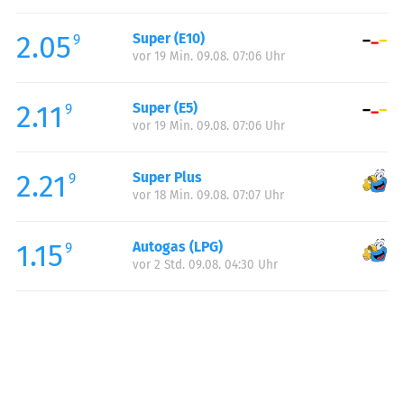
Freitag:
00:00-24:00
2.05
Super (E10)
Samstag:
00:00-24:00
9
vor 19 Min. 09.08. 07:06 Uhr
Sonntag:
00:00-24:00
Feiertag:
00:00-24:00
2.11
Super (E5)
9
vor 19 Min. 09.08. 07:06 Uhr
2.21
Super Plus
9
vor 18 Min. 09.08. 07:07 Uhr
1.15
Autogas (LPG)
9
vor 2 Std. 09.08. 04:30 Uhr