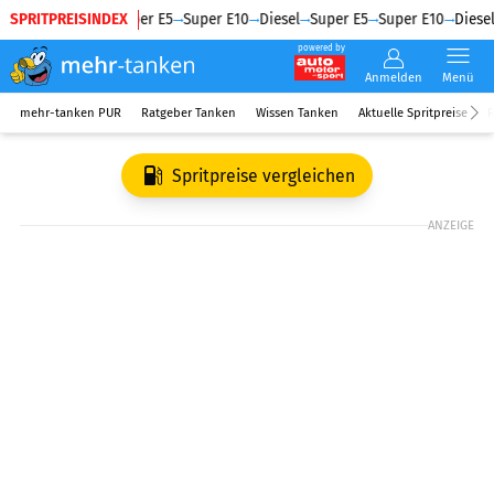
SPRITPREISINDEX
Diesel
Super E5
Super E10
Diesel
Super E5
Super E10
Diesel
powered by
Anmelden
Menü
mehr-tanken PUR
Ratgeber Tanken
Wissen Tanken
Aktuelle Spritpreise
R
Spritpreise vergleichen
ANZEIGE