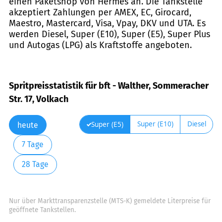
einen Paketshop von Hermes an. Die Tankstelle
akzeptiert Zahlungen per AMEX, EC, Girocard,
Maestro, Mastercard, Visa, Vpay, DKV und UTA. Es
werden Diesel, Super (E10), Super (E5), Super Plus
und Autogas (LPG) als Kraftstoffe angeboten.
Spritpreisstatistik für bft - Walther, Sommeracher
Str. 17, Volkach
Super (E10)
Diesel
Super (E5)
heute
7 Tage
28 Tage
Nur über Markttransparenzstelle (MTS-K) gemeldete Literpreise für
geöffnete Tankstellen.