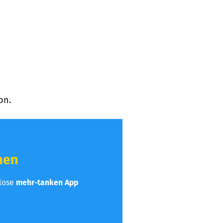
on.
hen
nlose
mehr-tanken App