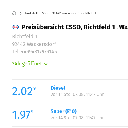
Tankstelle ESSO in 92442 Wackersdorf Richtfeld 1
Preisübersicht ESSO, Richtfeld 1 , W
Richtfeld 1
92442 Wackersdorf
Tel: +4994317979145
24h geöffnet
Montag:
Dienstag:
Mittwoch:
2.02
Diesel
9
Donnerstag:
vor 14 Std. 07.08. 11:47 Uhr
Freitag:
Samstag:
1.97
Super (E10)
9
Sonntag:
vor 14 Std. 07.08. 11:47 Uhr