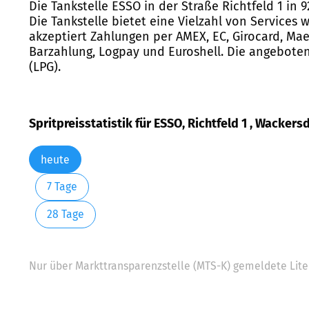
Die Tankstelle ESSO in der Straße Richtfeld 1 in
Die Tankstelle bietet eine Vielzahl von Service
akzeptiert Zahlungen per AMEX, EC, Girocard, Maes
Barzahlung, Logpay und Euroshell. Die angebotene
(LPG).
Spritpreisstatistik für ESSO, Richtfeld 1 , Wackers
heute
7 Tage
28 Tage
Nur über Markttransparenzstelle (MTS-K) gemeldete Liter