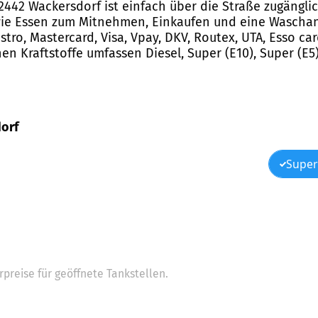
 92442 Wackersdorf ist einfach über die Straße zugängl
s wie Essen zum Mitnehmen, Einkaufen und eine Waschan
tro, Mastercard, Visa, Vpay, DKV, Routex, UTA, Esso ca
n Kraftstoffe umfassen Diesel, Super (E10), Super (E5
dorf
Super
preise für geöffnete Tankstellen.