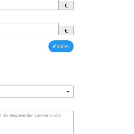
€
€
Melden