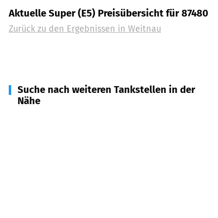
Aktuelle Super (E5) Preisübersicht für 87480
Zurück zu den Ergebnissen in
Weitnau
Suche nach weiteren Tankstellen in der
Nähe
87547
Missen-Wilhams
(
6,8
km Entfernung)
87474
Buchenberg
(
6,9
km Entfernung)
87448
Waltenhofen
(
8,8
km Entfernung)
88316
Isny im Allgäu
(
9,3
km Entfernung)
87509
Immenstadt im Allgäu
(
9,5
km Entfernung)
88167
Röthenbach (Allgäu)
(
11,0
km Entfernung)