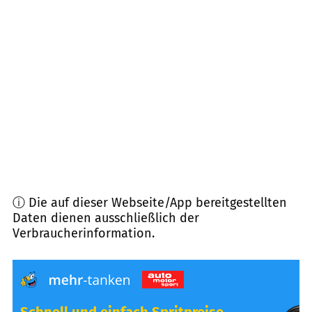
87487
Wiggensbach
(
11,2
km Entfernung)
87435
Kempten (Allgäu)
(
13,3
km Entfernung)
87439
Kempten (Allgäu)
(
14,0
km Entfernung)
87549
Rettenberg
(
14,8
km Entfernung)
ⓘ Die auf dieser Webseite/App bereitgestellten
Daten dienen ausschließlich der
Verbraucherinformation.
Schnell und einfach Spritpreise