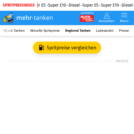
SPRITPREISINDEX
Diesel
Super E5
Super E10
Diesel
Super E5
Super E10
Diesel
powered by
Anmelden
Menü
Wissen Tanken
Aktuelle Spritpreise
Regional Tanken
Ladesäulen
Presse
Spritpreise vergleichen
ANZEIGE